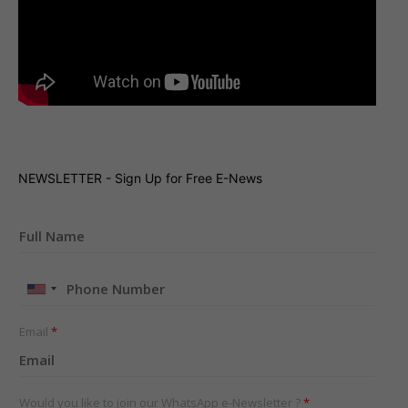
NEWSLETTER - Sign Up for Free E-News
United
States
+1
Email
*
Would you like to join our WhatsApp e-Newsletter ?
*