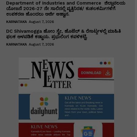
Department of Industries and Commerce ಜಿಲ್ಲಾವಲಯ
ಯೋಜನೆ 2026-27 ನೇ ಸಾಲಿನಲ್ಲಿ ವೃತ್ತಿನಿರತ/ ಕುಶಲಕರ್ಮಿಗಳಿಗೆ
ಉಪಕರಣ ಹೊಂದಲು ಅರ್ಜಿ ಆಹ್ವಾನ.
KARNATAKA
August 7, 2026
DC Shivamogga ಹೋಂ ಸ್ಟೇ, ಹೊಟೆಲ್ & ರೆಸಾರ್ಟ್ಗಳಲ್ಲಿ ಮಾಹಿತಿ
ಫಲಕ ಅಳವಡಿಕೆ ಕಡ್ಡಾಯ. ಪ್ರಭುಲಿಂಗ ಕವಳಿಕಟ್ಟಿ.
KARNATAKA
August 7, 2026