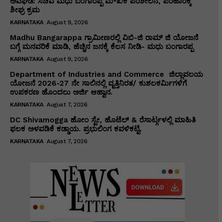
ಅವಘಡ: ಸಚಿವ ಮಧು ಬಂಗಾರಪ್ಪ ಮೌಖಿಕ ಪರಿಶೀಲನೆ, ಪರಿಹಾರಕ್ಕೆ
ಶೀಘ್ರ ಕ್ರಮ
KARNATAKA
August 9, 2026
Madhu Bangarappa ಗ್ರಾಮೀಣರಲ್ಲಿ ವಿಬಿ-ಜಿ ರಾಮ್ ಜಿ ಯೋಜನೆ
ಬಗ್ಗೆ ಮನವರಿಕೆ ಮಾಡಿ, ಹೆಚ್ಚಿನ ಜನಕ್ಕೆ ಕೆಲಸ ನೀಡಿ- ಮಧು ಬಂಗಾರಪ್ಪ
KARNATAKA
August 9, 2026
Department of Industries and Commerce ಜಿಲ್ಲಾವಲಯ
ಯೋಜನೆ 2026-27 ನೇ ಸಾಲಿನಲ್ಲಿ ವೃತ್ತಿನಿರತ/ ಕುಶಲಕರ್ಮಿಗಳಿಗೆ
ಉಪಕರಣ ಹೊಂದಲು ಅರ್ಜಿ ಆಹ್ವಾನ.
KARNATAKA
August 7, 2026
DC Shivamogga ಹೋಂ ಸ್ಟೇ, ಹೊಟೆಲ್ & ರೆಸಾರ್ಟ್ಗಳಲ್ಲಿ ಮಾಹಿತಿ
ಫಲಕ ಅಳವಡಿಕೆ ಕಡ್ಡಾಯ. ಪ್ರಭುಲಿಂಗ ಕವಳಿಕಟ್ಟಿ.
KARNATAKA
August 7, 2026