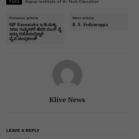
ar
TAGS
Bapuji Institute of Hi-Tech Education
A
b
dI
e
a
Li
e
p
o
n
n
m
n
Previous article
Next article
BJP Karnataka ಇ.ಡಿ.ಮತ್ತು
B. S. Yediyurappa
p
o
g
k
ಸಿಬಿಐ ಗುಮ್ಮಗಳಿಗೆ ಹೆದರಿ ಬಿಎಸ್ ವೈ
ಇನ್ನೂ ಬಿಜೆಪಿಯಲ್ಲಿದ್ದಾರೆ-
k
er
ವೈ.ಬಿ.ಚಂದ್ರಕಾಂತ್
Klive News
LEAVE A REPLY