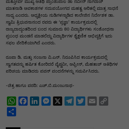
ಮತ್ತೋರ್ವ ಮುಖ್ಯ ಅತಿಥಿ ಪ್ರಾಂಶುಪಾಲ ಡಾ ನವೀನ್ ನಾಗರಾಜ್
ಮಾತನಾಡಿ ಅವಕಾಶಗಳ ಸದುಪಯೋಗದ ಮಹತ್ವ ಅರಿತಲ್ಲಿ ಮಾತ್ರ ಸಾಧನೆ
ಸಾಧ್ಯ ಎಂದರು. ಅಧ್ಯಕ್ಷೀಯ ನುಡಿಗಳನ್ನಾಡಿದ ಕಾಲೇಜಿನ ನಿರ್ದೇಶಕ ಡಾ.
ಸ್ವಾಮಿ ತ್ರಿಭುವನಾನಂದ ರವರು ಈ ‘ಪ್ರಜ್ಞಾ’ ಕಾರ್ಯಕ್ರಮದಲ್ಲಿ
ರಾಜ್ಯದಾದ್ಯಂತದಿಂದ ಬಂದ ಸುಮಾರು 80 ವಿದ್ಯಾರ್ಥಿಗಳು ಸಂಶೋಧನಾ
ಪ್ರಬಂಧ ಮಂಡನೆ ಮಾಡಲಿದ್ದು ವಿದ್ಯಾರ್ಥಿಗಳ ಶೈಕ್ಷಣಿಕ ಅಭಿವ್ಯಕ್ತಿಗೆ ಇದು
ಸಫಲ ವೇದಿಕೆಯಾಗಿದೆ ಎಂದರು.
ರೂಪಾ ಡಿ. ಮತ್ತು ಸಂಜನಾ ವಿ.ಎನ್. ನಿರೂಪಿಸಿದ ಕಾರ್ಯಕ್ರಮದಲ್ಲಿ
ಸ್ವಾಗತವನ್ನು ಹರ್ಷಿತ ಕೋರಿದರೆ ವೈಷ್ಣವೀ, ಅಫ್ರೀನ್, ಮೆಹತಾಜ್ ಅತಿಥಿಗಳ
ಪರಿಚಯ ಮಾಡಿದರು ಪವನ್ ವಂದನೆಗಳನ್ನು ಸಮರ್ಪಿಸಿದರು.
-ಚಿತ್ರ ಹಾಗೂ ವರದಿ: ಎಚ್.ಬಿ.ಮಂಜುನಾಥ-
W
F
Li
M
X
T
T
E
C
h
a
n
e
el
w
m
o
S
at
c
k
s
e
itt
ai
p
h
s
e
e
s
gr
er
l
y