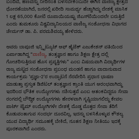
p
o
n
n
m
n
ಬಂದಿವೆ, ಹಣವನ್ನು ನೀರಿನಂತೆ ಬಳಸಬೇಕೆಂಬುದೇ ಈಗಿನ ವಾಣಿಜ್ಯ ಕ್ಷೇತ್ರದ
ಧೋರಣೆಯಾಗಿದೆ, ಜನರಲ್ಲಿ ಖರೀದಿ ಸಾಮರ್ಥ್ಯ ಹೆಚ್ಚಾಗಿದ್ದು ದೇಶಕ್ಕೆ ಮಾಸಿಕ
p
o
g
k
1 ಲಕ್ಷ 65,000 ಕೋಟಿ ರೂಪಾಯಿಯಷ್ಟು ಜಿಎಸ್‌ಟಿಯಿಂದಲೇ ಬರುತ್ತಿದೆ
k
er
ಎಂದು ತುಮಕೂರು ವಿಶ್ವವಿದ್ಯಾನಿಲಯದ ವಾಣಿಜ್ಯ ಸಂಶೋಧನಾ ವಿಭಾಗದ
ಚೇರ್ಮನ್ ಡಾ. ಪಿ. ಪರಮಶಿವಯ್ಯ ಹೇಳಿದರು.
ಅವರು ಬಾಪೂಜಿ ಇನ್ಸ್ಟಿಟ್ಯೂಟ್ ಆಫ್ ಹೈಟೆಕ್ ಎಜುಕೇಶನ್ ವತಿಯಿಂದ
ಏರ್ಪಾಡಾಗಿದ್ದ “
ವಾಣಿಜ್ಯ,
ತಂತ್ರಜ್ಞಾನ ಹಾಗೂ ಶಿಕ್ಷಣ ಕ್ಷೇತ್ರ ದಲ್ಲಿ
ಗೋಚರಿಸುತ್ತಿರುವ ಹೊಸ ಪ್ರವೃತ್ತಿಗಳು” ಎಂಬ ವಿಷಯವಾಗಿ ವಿದ್ಯಾರ್ಥಿಗಳ
ರಾಜ್ಯ ಮಟ್ಟದ ಸಂಶೋಧನಾ ಪ್ರಬಂಧ ಮಂಡನೆ ಹಾಗೂ ವಾದಾನುವಾದ
ಕಾರ್ಯಕ್ರಮ ‘ಪ್ರಜ್ಞಾ-2’ರ ಉದ್ಘಾಟನೆ ನೆರವೇರಿಸಿ ಪ್ರಧಾನ ಭಾಷಣ
ಮಾಡುತ್ತಾ ಪ್ರಸ್ತುತ ಡಿಜಿಟಲ್ ತಂತ್ರಜ್ಞಾನ ಕ್ರಾಂತಿ ಯುಗ ಆರಂಭವಾಗಿದ್ದು
ಇದರಿಂದ ಭೌತಿಕ ಉದ್ಯೋಗಗಳು ನಶಿಸುತ್ತವೆ ಎಂಬ ಆತಂಕವಿದ್ದರೂ ಸೇವಾ
ರಂಗದಲ್ಲಿ ಬೌದ್ಧಿಕ ಉದ್ಯೋಗಗಳು ಹೇರಳವಾಗಿ ಸೃಷ್ಟಿಯಾಗಲಿದ್ದು ಕೇವಲ
ಪಾರ್ಟ್ ಟೈಮ್ ಉದ್ಯೋಗಿಗಳೇ ದೇಶಕ್ಕೆ ದೊಡ್ಡ ಮೊತ್ತದ ಸೇವಾ ತೆರಿಗೆ
ಕೊಡುವಂತಾಗುವ ಸಂದರ್ಭ ದೂರವಿಲ್ಲ, ಇದನ್ನು ಬಳಸಿಕೊಳ್ಳುವ ಕೌಶಲ್ಯ
ಯುವ ವಿದ್ಯಾರ್ಥಿ ಸಮೂಹಕ್ಕೆ ಬೇಕಿದೆ, ನೂತನ ಶಿಕ್ಷಣ ನೀತಿಯು ಇದಕ್ಕೆ
ಪೂರಕವಾಗಿದೆ ಎಂದರು.