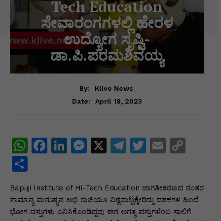
Tech Education
ಸೇವಾರಂಗಗಳಲ್ಲಿ ಹೇರಳ
ಉದ್ಯೋಗ ಸೃಷ್ಟಿ-
ಡಾ.ಪಿ.ಪರಮಶಿವಯ್ಯ
By:
Klive News
April 18, 2023
Date:
W
F
Li
M
X
T
T
E
C
h
a
n
e
el
w
m
o
S
at
c
k
s
e
itt
ai
p
h
Bapuji Institute of Hi-Tech Education ಜಾಗತೀಕರಣದ ನಂತರ
s
e
e
s
gr
er
l
y
ar
ಸಾಮಾನ್ಯ ಮನುಷ್ಯನ ಅಭಿ ರುಚಿಯೂ ವಿಶ್ವಮಟ್ಟಕ್ಕೇರಿದ್ದು ದಶಕಗಳ ಹಿಂದೆ
A
b
dI
e
a
Li
e
ಭೋಗ ವಸ್ತುಗಳು ಎನಿಸಿಕೊಂಡಿದ್ದವು ಈಗ ಅಗತ್ಯ ವಸ್ತುಗಳೆಂಬ ಸಾಲಿಗೆ