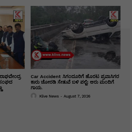
ರಾಘವೇಂದ್ರ
Car Accident ಸಿಗಂದೂರಿಗೆ ಹೊರಟ ಪ್ರವಾಸಿಗರ
ಕಾ ಸಂಘದ
ಕಾರು ಚೋರಡಿ ಸೇತುವೆ ಬಳಿ ಪಲ್ಟಿ: ಆರು ಮಂದಿಗೆ
ಣ
ಗಾಯ.
Klive News
-
August 7, 2026