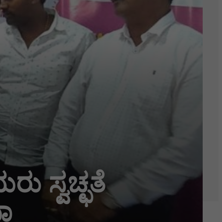
 ಸ್ವಚ್ಛತೆ
ಾ