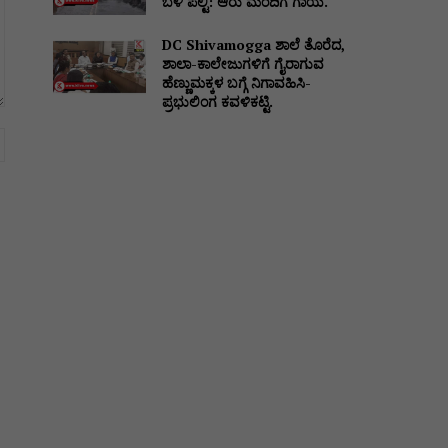
ಬಳಿ ಪಲ್ಟಿ: ಆರು ಮಂದಿಗೆ ಗಾಯ.
DC Shivamogga ಶಾಲೆ ತೊರೆದ,
ಶಾಲಾ-ಕಾಲೇಜುಗಳಿಗೆ ಗೈರಾಗುವ
ಹೆಣ್ಣುಮಕ್ಕಳ ಬಗ್ಗೆ ನಿಗಾವಹಿಸಿ-
ಪ್ರಭುಲಿಂಗ ಕವಳಿಕಟ್ಟಿ.
Website: