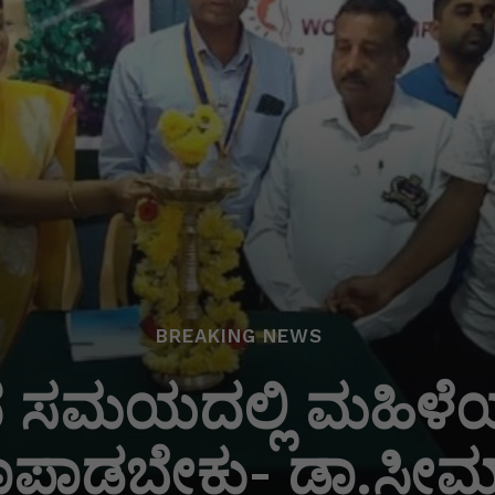
BREAKING NEWS
 ಸಮಯದಲ್ಲಿ ಮಹಿಳೆಯರು
ಾಪಾಡಬೇಕು- ಡಾ.ಸೀಮ