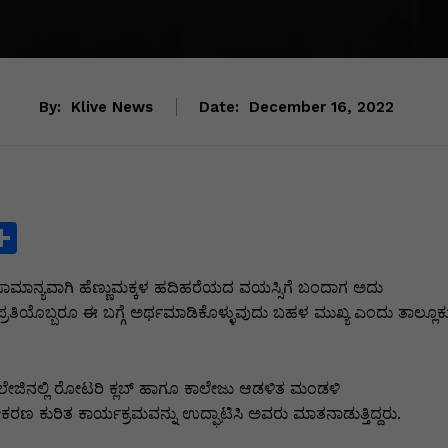
By:
Klive News
Date:
December 16, 2022
S
h
ದು ಸಾಮಾನ್ಯವಾಗಿ ಹೆಣ್ಣುಮಕ್ಕಳ ಹದಿಹರೆಯದ ವಯಸ್ಸಿಗೆ ಬಂದಾಗ ಅದು
ar
ರತಿಯೊಬ್ಬರೂ ಈ ಬಗ್ಗೆ ಅರ್ಥಮಾಡಿಕೊಳ್ಳುವುದು ಬಹಳ ಮುಖ್ಯ ಎಂದು ತಾಲ್ಲೂಕ
e
i
ಲೇಜಿನಲ್ಲಿ ರೋಟರಿ ಕ್ಲಬ್ ಹಾಗೂ ಕಾಲೇಜು ಆಡಳಿತ ಮಂಡಳಿ
ಲೀಕರಣ ಕುರಿತ ಕಾರ್ಯಕ್ರಮವನ್ನು ಉದ್ಘಾಟಿಸಿ ಅವರು ಮಾತನಾಡುತ್ತಿದ್ದರು.