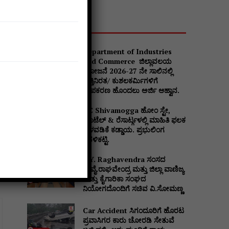
Popular
Department of Industries
and Commerce ಜಿಲ್ಲಾವಲಯ
ಯೋಜನೆ 2026-27 ನೇ ಸಾಲಿನಲ್ಲಿ
ವೃತ್ತಿನಿರತ/ ಕುಶಲಕರ್ಮಿಗಳಿಗೆ
ಉಪಕರಣ ಹೊಂದಲು ಅರ್ಜಿ ಆಹ್ವಾನ.
DC Shivamogga ಹೋಂ ಸ್ಟೇ,
ಹೊಟೆಲ್ & ರೆಸಾರ್ಟ್ಗಳಲ್ಲಿ ಮಾಹಿತಿ ಫಲಕ
ಅಳವಡಿಕೆ ಕಡ್ಡಾಯ. ಪ್ರಭುಲಿಂಗ
ಕವಳಿಕಟ್ಟಿ.
B.Y. Raghavendra ಸಂಸದ
ಬಿ.ವೈ.ರಾಘವೇಂದ್ರ ಮತ್ತು ಜಿಲ್ಲಾ ವಾಣಿಜ್ಯ
ಮತ್ತು ಕೈಗಾರಿಕಾ ಸಂಘದ
ನಿಯೋಗದೊಂದಿಗೆ ಸಚಿವ ವಿ‌.ಸೋಮಣ್ಣ
Car Accident ಸಿಗಂದೂರಿಗೆ ಹೊರಟ
ಪ್ರವಾಸಿಗರ ಕಾರು ಚೋರಡಿ ಸೇತುವೆ