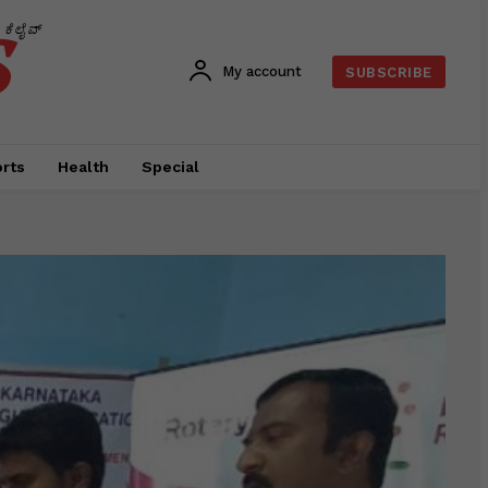
s
ಕೆಲೈವ್
My account
SUBSCRIBE
rts
Health
Special