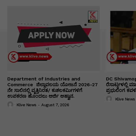
Department of Industries and
DC Shivamog
Commerce ಜಿಲ್ಲಾವಲಯ ಯೋಜನೆ 2026-27
ರೆಸಾರ್ಟ್ಗಳಲ್ಲಿ
ನೇ ಸಾಲಿನಲ್ಲಿ ವೃತ್ತಿನಿರತ/ ಕುಶಲಕರ್ಮಿಗಳಿಗೆ
ಪ್ರಭುಲಿಂಗ ಕವಳಿಕ
ಉಪಕರಣ ಹೊಂದಲು ಅರ್ಜಿ ಆಹ್ವಾನ.
Klive News
Klive News
-
August 7, 2026