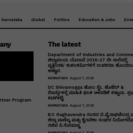
Karnataka
Global
Politics
Education & Jobs
Ent
any
The latest
Department of Industries and Comm
ಜಿಲ್ಲಾವಲಯ ಯೋಜನೆ 2026-27 ನೇ ಸಾಲಿನಲ್ಲಿ
ವೃತ್ತಿನಿರತ/ ಕುಶಲಕರ್ಮಿಗಳಿಗೆ ಉಪಕರಣ ಹೊಂದಲು 
ಆಹ್ವಾನ.
KARNATAKA
August 7, 2026
DC Shivamogga ಹೋಂ ಸ್ಟೇ, ಹೊಟೆಲ್ &
ರೆಸಾರ್ಟ್ಗಳಲ್ಲಿ ಮಾಹಿತಿ ಫಲಕ ಅಳವಡಿಕೆ ಕಡ್ಡಾಯ. ಪ್ರ
ಕವಳಿಕಟ್ಟಿ.
rtner Program
KARNATAKA
August 7, 2026
B.Y. Raghavendra ಸಂಸದ ಬಿ.ವೈ.ರಾಘವೇಂದ್ರ ಮ
ಜಿಲ್ಲಾ ವಾಣಿಜ್ಯ ಮತ್ತು ಕೈಗಾರಿಕಾ ಸಂಘದ ನಿಯೋಗದೊ
ಸಚಿವ ವಿ‌.ಸೋಮಣ್ಣ
KARNATAKA
August 7, 2026