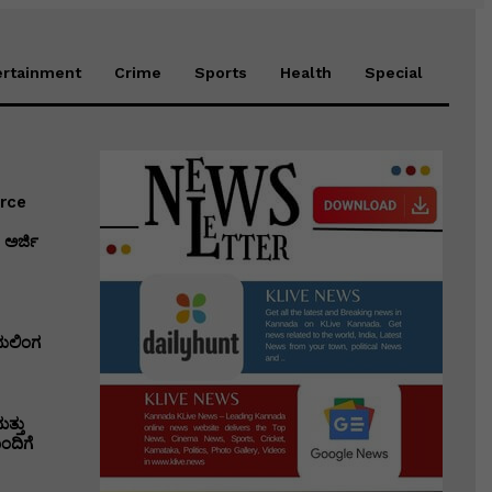
ertainment
Crime
Sports
Health
Special
erce
ಅರ್ಜಿ
ಭುಲಿಂಗ
ತ್ತು
ಂದಿಗೆ