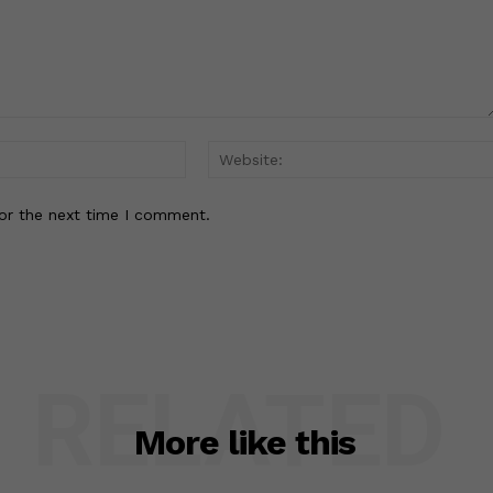
Email:*
or the next time I comment.
RELATED
More like this