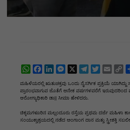
W
F
Li
M
X
T
T
E
C
h
a
n
e
el
w
m
o
ಮಹಿಳೆಯರಲ್ಲಿ ಋತುಚಕ್ರವು ಒಂದು ನೈಸರ್ಗಿಕ ಪ್ರಕ್ರಿಯೆ ಯಾಗಿದ್
at
c
k
s
e
itt
ai
p
ಪ್ರಾರಂಭವಾಗುವ ಜೊತೆಗೆ ಅನೇಕ ವರ್ಷಗಳವರೆಗೆ ಇರುವುದರಿಂದ ಪ್
s
e
e
s
gr
er
l
y
ಆರೋಗ್ಯಾಧಿಕಾರಿ ಡಾ|| ಸೀಮಾ ಹೇಳಿದರು.
A
b
dI
e
a
L
ಚಿಕ್ಕಮಗಳೂರಿನ ಮಲ್ಲಂದೂರು ರಸ್ತೆಯ ಪ್ರಥಮ ದರ್ಜೆ ಮಹಿಳಾ ಕಾ
p
o
n
n
m
n
ಸಂಯುಕ್ತಾಶ್ರಯದಲ್ಲಿ ನಡೆದ ಅಂಗಾಂಗ ದಾನ ಮತ್ತು ಸ್ತ್ರೀಶಕ್ತಿ ಸಬ
p
o
g
k