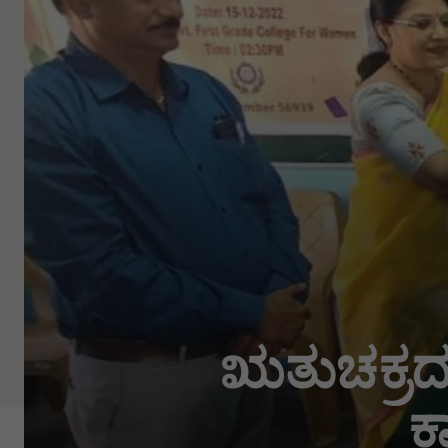
ಋತುಚಕ್ರದ
ಕ