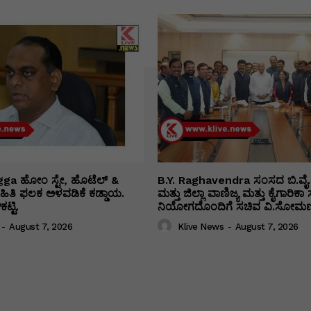
ga ಹೋಂ ಸ್ಟೇ, ಹೊಟೆಲ್ &
B.Y. Raghavendra ಸಂಸದ ಬಿ.ವೈ.
 ಮಾಹಿತಿ ಫಲಕ ಅಳವಡಿಕೆ ಕಡ್ಡಾಯ.
ಮತ್ತು ಜಿಲ್ಲಾ ವಾಣಿಜ್ಯ ಮತ್ತು ಕೈಗಾರಿ
ಟ್ಟಿ.
ನಿಯೋಗದೊಂದಿಗೆ ಸಚಿವ ವಿ‌.ಸೋಮಣ್
-
August 7, 2026
Klive News
-
August 7, 2026