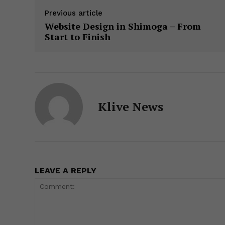
at
c
k
s
e
itt
ai
p
Previous article
s
e
e
s
gr
er
l
y
Website Design in Shimoga – From
A
b
dI
e
a
L
Start to Finish
p
o
n
n
m
n
p
o
g
k
k
er
Klive News
LEAVE A REPLY