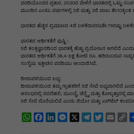
ವರದಿಯೊಂದರ ಪ್ರಕಾರ, 2030ರ ವೇಳೆಗೆ ಭಾರತದಲ್ಲಿ ಒಟ್ಟು ಸಂಪರ್
ಮುಂದಿನ ಎಂಟು ವರ್ಷಗಳಲ್ಲಿ 2ಜಿ ಮತ್ತು 3ಜಿ ಪಾಲು ಶೇ.10ಕ್ಕಿಂತ
ಭಾರತದ ಹೆಚ್ಚಿನ ಪ್ರಮಾಣದ 4ಜಿ ಬಳಕೆದಾರರು(ಶೇ.79ರಷ್ಟು ಬಳಕೆದಾರ
ಭಾರತದ ಆರ್ಥಿಕತೆಗೆ ಪುಷ್ಟಿ :
5ಜಿ ತಂತ್ರಜ್ಞಾನದಿಂದ ಭಾರತಕ್ಕೆ ಹೆಚ್ಚು ಪ್ರಯೋಜನ ಆಗಲಿದೆ ಎಂದು
ಭಾರತದ ಆರ್ಥಿಕತೆಗೆ 36.4 ಲಕ್ಷ ಕೋಟಿ ರೂ. ಹರಿದುಬರುವ ಸಾಧ್ಯ
ಸಂಸ್ಥೆಯ ಇತ್ತೀಚಿನ ವರದಿಯು ಅಂದಾಜಿಸಿದೆ.
ದೀಪಾವಳಿಯಿಂದ ಲಭ್ಯ:
ದೀಪಾವಳಿಯಿಂದ ತಮ್ಮ ಗ್ರಾಹಕರಿಗೆ 5ಜಿ ಸೇವೆ ಲಭ್ಯವಾಗಲಿದೆ ಎಂದ
ಆರಂಭದಲ್ಲಿ ನವದೆಹಲಿ, ಮುಂಬೈ, ಚೆನ್ನೈ ಮತ್ತು ಕೋಲ್ಕತ್ತಾದಲ್ಲಿ ಮ
5ಜಿ ಸೇವೆ ದೊರೆಯಲಿವೆ ಎಂದು ಜಿಯೋ ಮತ್ತು ಏರ್‌ಟೆಲ್‌ ಕಂಪನಿಗ
W
F
Li
M
X
T
T
E
C
h
a
n
e
el
w
m
o