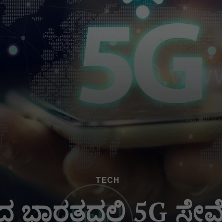
TECH
ದ ಭಾರತದಲ್ಲಿ 5G ಸೇ