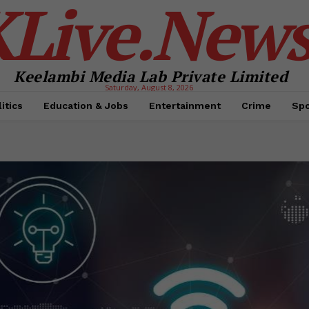
KLive.New
Keelambi Media Lab Private Limited
Saturday, August 8, 2026
itics
Education & Jobs
Entertainment
Crime
Spo