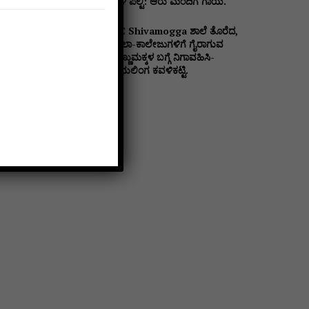
ಬಳಿ ಪಲ್ಟಿ: ಆರು ಮಂದಿಗೆ ಗಾಯ.
DC Shivamogga ಶಾಲೆ ತೊರೆದ,
ಶಾಲಾ-ಕಾಲೇಜುಗಳಿಗೆ ಗೈರಾಗುವ
ಹೆಣ್ಣುಮಕ್ಕಳ ಬಗ್ಗೆ ನಿಗಾವಹಿಸಿ-
ಪ್ರಭುಲಿಂಗ ಕವಳಿಕಟ್ಟಿ.