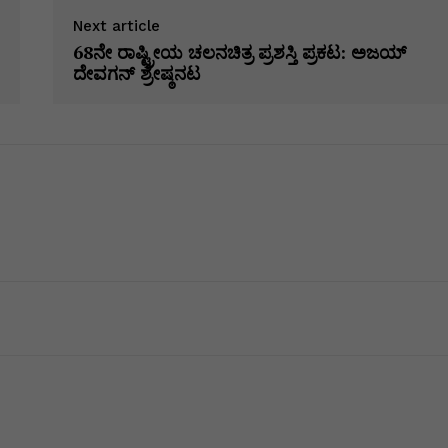
ar
Next article
e
68ನೇ ರಾಷ್ಟ್ರೀಯ ಚಲನಚಿತ್ರ ಪ್ರಶಸ್ತಿ ಪ್ರಕಟ: ಅಜಯ್
i
ದೇವಗನ್ ಶ್ರೇಷ್ಠನಟ