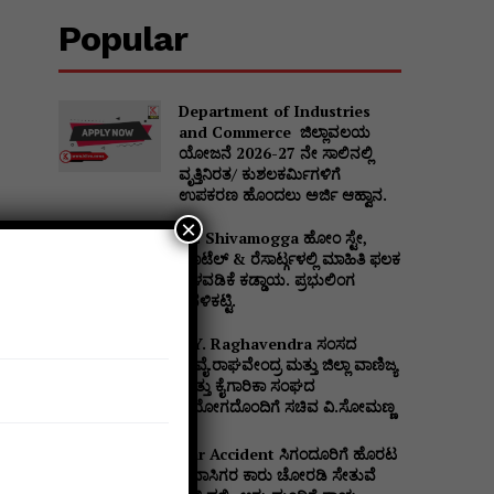
Popular
Department of Industries
and Commerce ಜಿಲ್ಲಾವಲಯ
ಯೋಜನೆ 2026-27 ನೇ ಸಾಲಿನಲ್ಲಿ
ವೃತ್ತಿನಿರತ/ ಕುಶಲಕರ್ಮಿಗಳಿಗೆ
ಉಪಕರಣ ಹೊಂದಲು ಅರ್ಜಿ ಆಹ್ವಾನ.
×
DC Shivamogga ಹೋಂ ಸ್ಟೇ,
ಹೊಟೆಲ್ & ರೆಸಾರ್ಟ್ಗಳಲ್ಲಿ ಮಾಹಿತಿ ಫಲಕ
ಅಳವಡಿಕೆ ಕಡ್ಡಾಯ. ಪ್ರಭುಲಿಂಗ
ಕವಳಿಕಟ್ಟಿ.
ಳ
B.Y. Raghavendra ಸಂಸದ
ಬಿ.ವೈ.ರಾಘವೇಂದ್ರ ಮತ್ತು ಜಿಲ್ಲಾ ವಾಣಿಜ್ಯ
ಮತ್ತು ಕೈಗಾರಿಕಾ ಸಂಘದ
ನಿಯೋಗದೊಂದಿಗೆ ಸಚಿವ ವಿ‌.ಸೋಮಣ್ಣ
Car Accident ಸಿಗಂದೂರಿಗೆ ಹೊರಟ
ಪ್ರವಾಸಿಗರ ಕಾರು ಚೋರಡಿ ಸೇತುವೆ