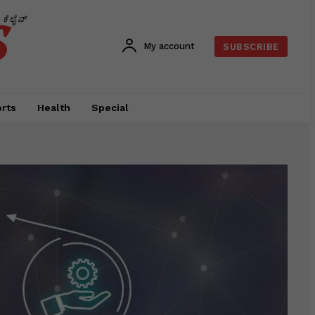
s
ಕೆಲೈವ್
My account
SUBSCRIBE
rts
Health
Special