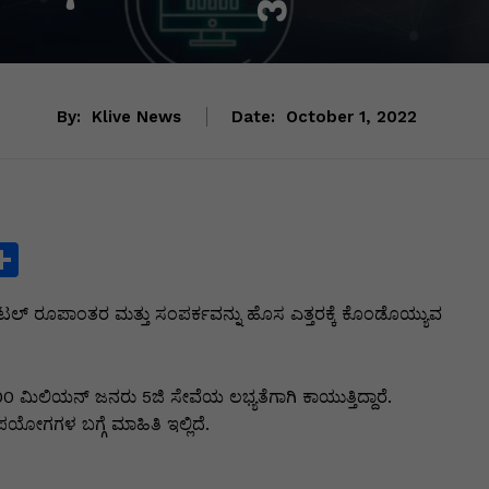
By:
Klive News
Date:
October 1, 2022
S
h
ಿಜಿಟಲ್‌ ರೂಪಾಂತರ ಮತ್ತು ಸಂಪರ್ಕವನ್ನು ಹೊಸ ಎತ್ತರಕ್ಕೆ ಕೊಂಡೊಯ್ಯುವ
ar
e
i
 ಮಿಲಿಯನ್‌ ಜನರು 5ಜಿ ಸೇವೆಯ ಲಭ್ಯತೆಗಾಗಿ ಕಾಯುತ್ತಿದ್ದಾರೆ.
ಯೋಗಗಳ ಬಗ್ಗೆ ಮಾಹಿತಿ ಇಲ್ಲಿದೆ.