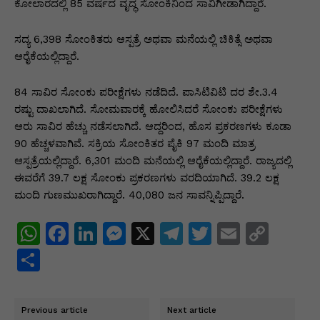
p
o
n
n
m
n
ಕೋಲಾರದಲ್ಲಿ 85 ವರ್ಷದ ವೃದ್ಧ ಸೋಂಕಿನಿಂದ ಸಾವಿಗೀಡಾಗಿದ್ದಾರೆ.
p
o
g
k
ಸದ್ಯ 6,398 ಸೋಂಕಿತರು ಆಸ್ಪತ್ರೆ ಅಥವಾ ಮನೆಯಲ್ಲಿ ಚಿಕಿತ್ಸೆ ಅಥವಾ
k
er
ಆರೈಕೆಯಲ್ಲಿದ್ದಾರೆ.
84 ಸಾವಿರ ಸೋಂಕು ಪರೀಕ್ಷೆಗಳು ನಡೆದಿದೆ. ಪಾಸಿಟಿವಿಟಿ ದರ ಶೇ.3.4
ರಷ್ಟು ದಾಖಲಾಗಿದೆ. ಸೋಮವಾರಕ್ಕೆ ಹೋಲಿಸಿದರೆ ಸೋಂಕು ಪರೀಕ್ಷೆಗಳು
ಆರು ಸಾವಿರ ಹೆಚ್ಚು ನಡೆಸಲಾಗಿದೆ. ಆದ್ದರಿಂದ, ಹೊಸ ಪ್ರಕರಣಗಳು ಕೂಡಾ
90 ಹೆಚ್ಚಳವಾಗಿವೆ. ಸಕ್ರಿಯ ಸೋಂಕಿತರ ಪೈಕಿ 97 ಮಂದಿ ಮಾತ್ರ
ಆಸ್ಪತ್ರೆಯಲ್ಲಿದ್ದಾರೆ. 6,301 ಮಂದಿ ಮನೆಯಲ್ಲಿ ಆರೈಕೆಯಲ್ಲಿದ್ದಾರೆ. ರಾಜ್ಯದಲ್ಲಿ
ಈವರೆಗೆ 39.7 ಲಕ್ಷ ಸೋಂಕು ಪ್ರಕರಣಗಳು ವರದಿಯಾಗಿದೆ. 39.2 ಲಕ್ಷ
ಮಂದಿ ಗುಣಮುಖರಾಗಿದ್ದಾರೆ. 40,080 ಜನ ಸಾವನ್ನಿಪ್ಪಿದ್ದಾರೆ.
W
F
Li
M
X
T
T
E
C
h
a
n
e
el
w
m
o
S
at
c
k
s
e
itt
ai
p
h
s
e
e
s
gr
er
l
y
ar
Previous article
Next article