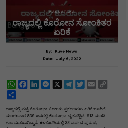
KARNATAKA
ರಾಜ್ಯದಲ್ಲಿ ಕೊರೋನ ಸೋಂಕಿತರ
ಏರಿಕೆ
By:
Klive News
July 6, 2022
Date:
W
F
Li
M
X
T
T
E
C
h
a
n
e
el
w
m
o
S
at
c
k
s
e
itt
ai
p
h
ರಾಜ್ಯದಲ್ಲಿ ಮತ್ತೆ ಕೊರೋನಾ ಸೋಂಕು ಪ್ರಕರಣಗಳು ಏರಿಕೆಯಾಗಿದೆ.
s
e
e
s
gr
er
l
y
ar
ಮಂಗಳವಾರ 839 ಜನರಲ್ಲಿ ಕೊರೋನಾ ದೃಢಪಟ್ಟಿದೆ. 913 ಮಂದಿ
A
b
dI
e
a
Li
e
ಗುಣಮುಖರಾಗಿದ್ದಾರೆ. ಕಲಬುರಗಿಯಲ್ಲಿ 33 ವರ್ಷದ ಪುರುಷ,