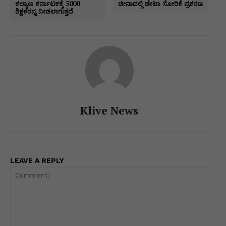
A
b
dI
e
a
Li
e
ಕಲ್ಯಾಣ ಕರ್ನಾಟಕಕ್ಕೆ 5000
ಚೀನಾದಲ್ಲಿ ಡೇಟಾ ಸೋರಿಕೆ ಪ್ರಕರಣ
ಶಿಕ್ಷಕರನ್ನ ನೀಡಲಾಗುತ್ತದೆ
p
o
n
n
m
n
p
o
g
k
k
er
Klive News
LEAVE A REPLY