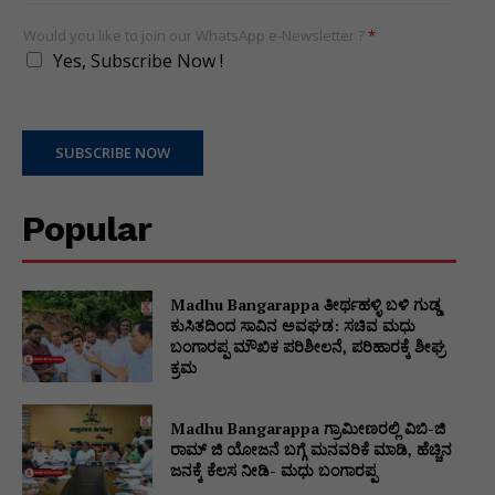
Would you like to join our WhatsApp e-Newsletter ?
*
Yes, Subscribe Now !
SUBSCRIBE NOW
Popular
Madhu Bangarappa ತೀರ್ಥಹಳ್ಳಿ ಬಳಿ ಗುಡ್ಡ
ಕುಸಿತದಿಂದ ಸಾವಿನ ಅವಘಡ: ಸಚಿವ ಮಧು
ಬಂಗಾರಪ್ಪ ಮೌಖಿಕ ಪರಿಶೀಲನೆ, ಪರಿಹಾರಕ್ಕೆ ಶೀಘ್ರ
ಕ್ರಮ
Madhu Bangarappa ಗ್ರಾಮೀಣರಲ್ಲಿ ವಿಬಿ-ಜಿ
ರಾಮ್ ಜಿ ಯೋಜನೆ ಬಗ್ಗೆ ಮನವರಿಕೆ ಮಾಡಿ, ಹೆಚ್ಚಿನ
ಜನಕ್ಕೆ ಕೆಲಸ ನೀಡಿ- ಮಧು ಬಂಗಾರಪ್ಪ