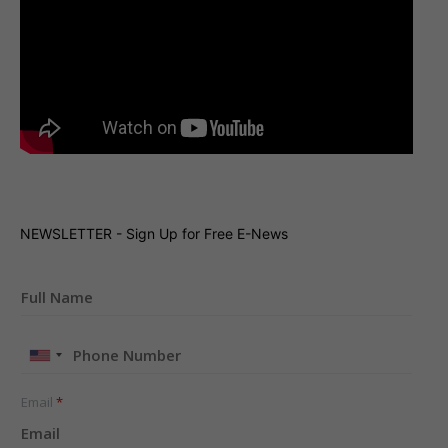
NEWSLETTER - Sign Up for Free E-News
United
States
+1
Email
*