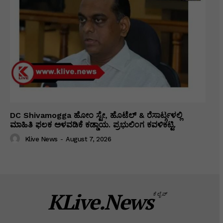
DC Shivamogga ಹೋಂ ಸ್ಟೇ, ಹೊಟೆಲ್ & ರೆಸಾರ್ಟ್ಗಳಲ್ಲಿ
ಮಾಹಿತಿ ಫಲಕ ಅಳವಡಿಕೆ ಕಡ್ಡಾಯ. ಪ್ರಭುಲಿಂಗ ಕವಳಿಕಟ್ಟಿ.
Klive News
-
August 7, 2026
KLive.News
ಕೆಲೈವ್