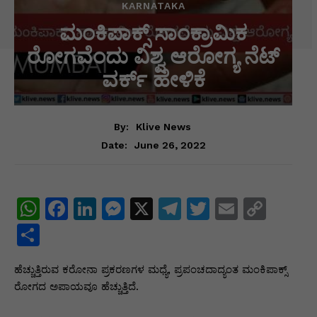
KARNATAKA
ಮಂಕಿಪಾಕ್ಸ್ ಸಾಂಕ್ರಾಮಿಕ
ರೋಗವೆಂದು ವಿಶ್ವ ಆರೋಗ್ಯ ನೆಟ್
ವರ್ಕ್ ಹೇಳಿಕೆ
By:
Klive News
June 26, 2022
Date:
W
F
Li
M
X
T
T
E
C
h
a
n
e
el
w
m
o
S
at
c
k
s
e
itt
ai
p
h
ಹೆಚ್ಚುತ್ತಿರುವ ಕರೋನಾ ಪ್ರಕರಣಗಳ ಮಧ್ಯೆ, ಪ್ರಪಂಚದಾದ್ಯಂತ ಮಂಕಿಪಾಕ್ಸ್
s
e
e
s
gr
er
l
y
ar
ರೋಗದ ಅಪಾಯವೂ ಹೆಚ್ಚುತ್ತಿದೆ.
A
b
dI
e
a
Li
e