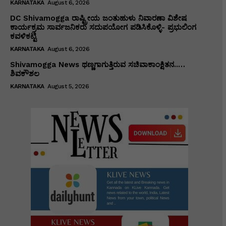
KARNATAKA
August 6, 2026
DC Shivamogga ರಾಷ್ಟ್ರೀಯ ಜಂತುಹುಳು ನಿವಾರಣಾ ವಿಶೇಷ
ಕಾರ್ಯಕ್ರಮ ಸಾರ್ವಜನಿಕರು ಸದುಪಯೋಗ ಪಡಿಸಿಕೊಳ್ಳಿ- ಪ್ರಭುಲಿಂಗ
ಕವಳಿಕಟ್ಟಿ
KARNATAKA
August 6, 2026
Shivamogga News ಥಣ್ಣಗಾಗುತ್ತಿರುವ ಸಚಿವಾಕಾಂಕ್ಷಿತನ..…
ಶಿವಕೌಶಲ
KARNATAKA
August 5, 2026