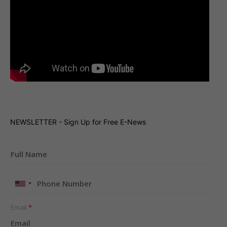
NEWSLETTER - Sign Up for Free E-News
United
States
+1
Email
*