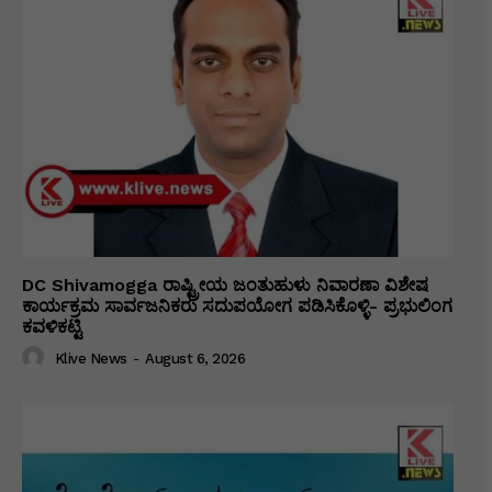
DC Shivamogga ರಾಷ್ಟ್ರೀಯ ಜಂತುಹುಳು ನಿವಾರಣಾ ವಿಶೇಷ
ಕಾರ್ಯಕ್ರಮ ಸಾರ್ವಜನಿಕರು ಸದುಪಯೋಗ ಪಡಿಸಿಕೊಳ್ಳಿ- ಪ್ರಭುಲಿಂಗ
ಕವಳಿಕಟ್ಟಿ
Klive News
-
August 6, 2026