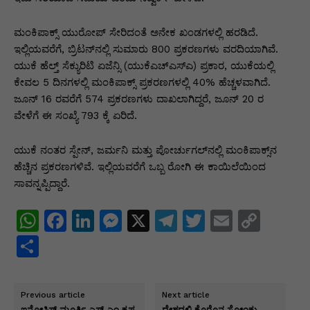
ಮಂಕಿಪಾಕ್ಸ್ ಯುರೋಪ್ ಸೇರಿದಂತೆ ಅನೇಕ ಖಂಡಗಳಲ್ಲಿ ಹರಡಿದೆ.
ಇಲ್ಲಿಯವರೆಗೆ, ಬ್ರಿಟನ್‌ನಲ್ಲಿ ಸುಮಾರು 800 ಪ್ರಕರಣಗಳು ವರದಿಯಾಗಿವೆ.
ಯುಕೆ ಹೆಲ್ತ್ ಸೆಕ್ಯುರಿಟಿ ಏಜೆನ್ಸಿ (ಯುಕೆಎಚ್‌ಎಸ್‌ಎ) ಪ್ರಕಾರ, ಯುಕೆಯಲ್ಲಿ
ಕೇವಲ 5 ದಿನಗಳಲ್ಲಿ ಮಂಕಿಪಾಕ್ಸ್ ಪ್ರಕರಣಗಳಲ್ಲಿ 40% ಹೆಚ್ಚಳವಾಗಿದೆ.
ಜೂನ್ 16 ರವರೆಗೆ 574 ಪ್ರಕರಣಗಳು ದಾಖಲಾಗಿದ್ದರೆ, ಜೂನ್ 20 ರ
ವೇಳೆಗೆ ಈ ಸಂಖ್ಯೆ 793 ಕ್ಕೆ ಏರಿದೆ.
ಯುಕೆ ನಂತರ ಸ್ಪೇನ್, ಜರ್ಮನಿ ಮತ್ತು ಪೋರ್ಚುಗಲ್‌ನಲ್ಲಿ ಮಂಕಿಪಾಕ್ಸ್‌ನ
ಹೆಚ್ಚಿನ ಪ್ರಕರಣಗಳಿವೆ. ಇಲ್ಲಿಯವರೆಗೆ ಒಬ್ಬ ರೋಗಿ ಈ ಕಾಯಿಲೆಯಿಂದ
ಸಾವನ್ನಪ್ಪಿದ್ದಾರೆ.
W
F
Li
M
X
T
T
E
C
h
a
n
e
el
w
m
o
S
at
c
k
s
e
itt
ai
p
h
s
e
e
s
gr
er
l
y
ar
Previous article
Next article
A
b
dI
e
a
Li
ಇನ್ಫೋಸಿಸ್ ಮೂರ್ತಿ ಎಸ್ ಎಂ ಕೃಷ್ಷ
ದೇಶದಲ್ಲಿ ಕೊರೊನ ಸೋಂಕು