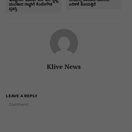
e
ಮುಂತಾದ ಗಣ್ಯರಿಗೆ ಕೆಂಪೇಗೌಡ
ಏರಿಳಿಕೆ ತೋರುತ್ತಿದೆ
p
o
n
n
m
n
ಪ್ರಶಸ್ತಿ
p
o
g
k
k
er
Klive News
LEAVE A REPLY