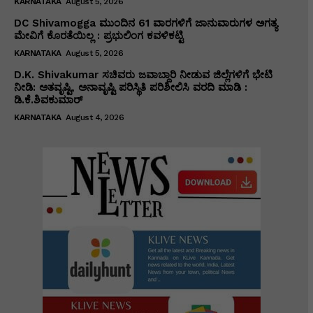
KARNATAKA
August 5, 2026
DC Shivamogga ಮುಂದಿನ 61 ವಾರಗಳಿಗೆ ಜಾನುವಾರುಗಳ ಅಗತ್ಯ
ಮೇವಿಗೆ ಕೊರತೆಯಿಲ್ಲ : ಪ್ರಭುಲಿಂಗ ಕವಳಿಕಟ್ಟಿ
KARNATAKA
August 5, 2026
D.K. Shivakumar ಸಚಿವರು ಜವಾಬ್ದಾರಿ ನೀಡುವ ಜಿಲ್ಲೆಗಳಿಗೆ ಭೇಟಿ
ನೀಡಿ: ಅತವೃಷ್ಟಿ, ಅನಾವೃಷ್ಟಿ ಪರಿಸ್ಥಿತಿ ಪರಿಶೀಲಿಸಿ ವರದಿ ಮಾಡಿ :
ಡಿ.ಕೆ.ಶಿವಕುಮಾರ್
KARNATAKA
August 4, 2026