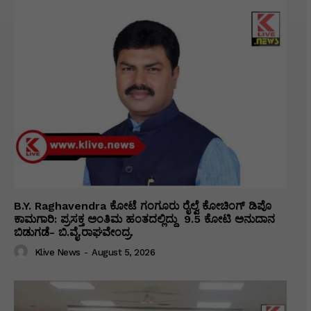
B.Y. Raghavendra ಕೋಟೆ ಗಂಗೂರು ರೈಲ್ವೆ ಕೋಚಿಂಗ್ ಡಿಪೊ
ಕಾಮಗಾರಿ: ಪ್ರಸಕ್ತ ಅಂತಿಮ ಹಂತದಲ್ಲಿದ್ದು ₹ 9.5 ಕೋಟಿ ಅನುದಾನ
ಬಿಡುಗಡೆ- ಬಿ.ವೈ.ರಾಘವೇಂದ್ರ.
Klive News
-
August 5, 2026