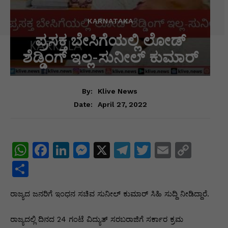
KARNATAKA
ಪ್ರಸಕ್ತ ಬೇಸಿಗೆಯಲ್ಲಿ ಲೋಡ್
ಶೆಡ್ಡಿಂಗ್ ಇಲ್ಲ-ಸುನೀಲ್ ಕುಮಾರ್
By:
Klive News
April 27, 2022
Date:
W
F
Li
M
X
T
T
E
C
h
a
n
e
el
w
m
o
S
at
c
k
s
e
itt
ai
p
h
ರಾಜ್ಯದ ಜನರಿಗೆ ಇಂಧನ ಸಚಿವ ಸುನೀಲ್ ಕುಮಾರ್ ಸಿಹಿ ಸುದ್ದಿ ನೀಡಿದ್ದಾರೆ.
s
e
e
s
gr
er
l
y
ar
A
b
dI
e
a
Li
e
ರಾಜ್ಯದಲ್ಲಿ ದಿನದ 24 ಗಂಟೆ ವಿದ್ಯುತ್ ಸರಬರಾಜಿಗೆ ಸರ್ಕಾರ ಕ್ರಮ