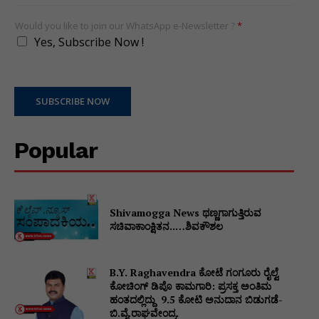
Would you like to join our WhatsApp e-Newsletter ?
*
Yes, Subscribe Now !
SUBSCRIBE NOW
Popular
Shivamogga News ಥಣ್ಣಗಾಗುತ್ತಿರುವ
ಸಚಿವಾಕಾಂಕ್ಷಿತನ..…ಶಿವಕೌಶಲ
B.Y. Raghavendra ಕೋಟೆ ಗಂಗೂರು ರೈಲ್ವೆ
ಕೋಚಿಂಗ್ ಡಿಪೊ ಕಾಮಗಾರಿ: ಪ್ರಸಕ್ತ ಅಂತಿಮ
ಹಂತದಲ್ಲಿದ್ದು ₹ 9.5 ಕೋಟಿ ಅನುದಾನ ಬಿಡುಗಡೆ-
ಬಿ.ವೈ.ರಾಘವೇಂದ್ರ.