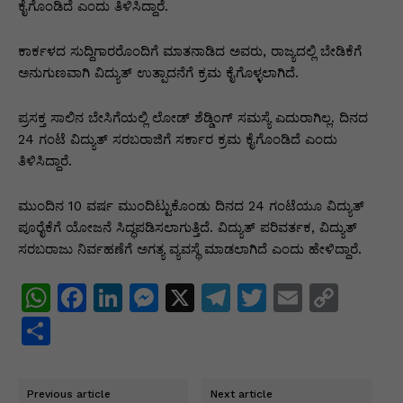
p
o
n
n
m
n
ಕೈಗೊಂಡಿದೆ ಎಂದು ತಿಳಿಸಿದ್ದಾರೆ.
p
o
g
k
ಕಾರ್ಕಳದ ಸುದ್ದಿಗಾರರೊಂದಿಗೆ ಮಾತನಾಡಿದ ಅವರು, ರಾಜ್ಯದಲ್ಲಿ ಬೇಡಿಕೆಗೆ
k
er
ಅನುಗುಣವಾಗಿ ವಿದ್ಯುತ್ ಉತ್ಪಾದನೆಗೆ ಕ್ರಮ ಕೈಗೊಳ್ಳಲಾಗಿದೆ.
ಪ್ರಸಕ್ತ ಸಾಲಿನ ಬೇಸಿಗೆಯಲ್ಲಿ ಲೋಡ್ ಶೆಡ್ಡಿಂಗ್ ಸಮಸ್ಯೆ ಎದುರಾಗಿಲ್ಲ. ದಿನದ
24 ಗಂಟೆ ವಿದ್ಯುತ್ ಸರಬರಾಜಿಗೆ ಸರ್ಕಾರ ಕ್ರಮ ಕೈಗೊಂಡಿದೆ ಎಂದು
ತಿಳಿಸಿದ್ದಾರೆ.
ಮುಂದಿನ 10 ವರ್ಷ ಮುಂದಿಟ್ಟುಕೊಂಡು ದಿನದ 24 ಗಂಟೆಯೂ ವಿದ್ಯುತ್
ಪೂರೈಕೆಗೆ ಯೋಜನೆ ಸಿದ್ಧಪಡಿಸಲಾಗುತ್ತಿದೆ. ವಿದ್ಯುತ್ ಪರಿವರ್ತಕ, ವಿದ್ಯುತ್
ಸರಬರಾಜು ನಿರ್ವಹಣೆಗೆ ಅಗತ್ಯ ವ್ಯವಸ್ಥೆ ಮಾಡಲಾಗಿದೆ ಎಂದು ಹೇಳಿದ್ದಾರೆ.
W
F
Li
M
X
T
T
E
C
h
a
n
e
el
w
m
o
S
at
c
k
s
e
itt
ai
p
h
s
e
e
s
gr
er
l
y
ar
Previous article
Next article