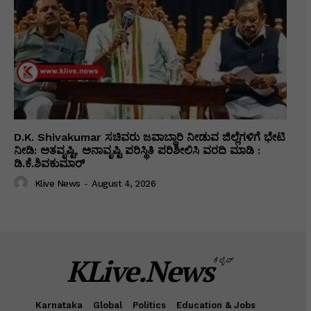
D.K. Shivakumar ಸಚಿವರು ಜವಾಬ್ದಾರಿ ನೀಡುವ ಜಿಲ್ಲೆಗಳಿಗೆ ಭೇಟಿ
ನೀಡಿ: ಅತವೃಷ್ಟಿ, ಅನಾವೃಷ್ಟಿ ಪರಿಸ್ಥಿತಿ ಪರಿಶೀಲಿಸಿ ವರದಿ ಮಾಡಿ :
ಡಿ.ಕೆ.ಶಿವಕುಮಾರ್
Klive News
-
August 4, 2026
KLive.News
ಕೆಲೈವ್
Karnataka
Global
Politics
Education & Jobs