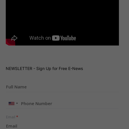
NEWSLETTER - Sign Up for Free E-News
United
States
+1
Email
*