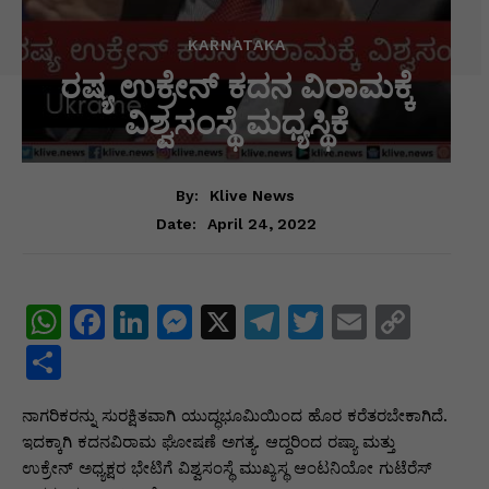
KARNATAKA
ರಷ್ಯ ಉಕ್ರೇನ್ ಕದನ ವಿರಾಮಕ್ಕೆ
ವಿಶ್ವಸಂಸ್ಥೆ ಮಧ್ಯಸ್ಥಿಕೆ
By:
Klive News
April 24, 2022
Date:
W
F
Li
M
X
T
T
E
C
h
a
n
e
el
w
m
o
S
at
c
k
s
e
itt
ai
p
h
ನಾಗರಿಕರನ್ನು ಸುರಕ್ಷಿತವಾಗಿ ಯುದ್ಧಭೂಮಿಯಿಂದ ಹೊರ ಕರೆತರಬೇಕಾಗಿದೆ.
s
e
e
s
gr
er
l
y
ar
ಇದಕ್ಕಾಗಿ ಕದನವಿರಾಮ ಘೋಷಣೆ ಅಗತ್ಯ. ಆದ್ದರಿಂದ ರಷ್ಯಾ ಮತ್ತು
A
b
dI
e
a
Li
e
ಉಕ್ರೇನ್ ಅಧ್ಯಕ್ಷರ ಭೇಟಿಗೆ ವಿಶ್ವಸಂಸ್ಥೆ ಮುಖ್ಯಸ್ಥ ಆಂಟನಿಯೋ ಗುಟೆರೆಸ್