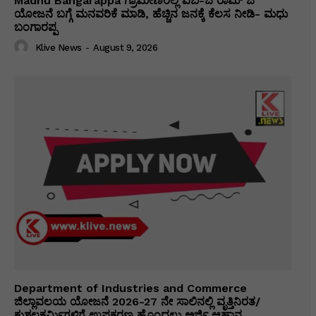
Madhu Bangarappa ಗ್ರಾಮೀಣರಲ್ಲಿ ವಿಬಿ-ಜಿ ರಾಮ್ ಜಿ
ಯೋಜನೆ ಬಗ್ಗೆ ಮನವರಿಕೆ ಮಾಡಿ, ಹೆಚ್ಚಿನ ಜನಕ್ಕೆ ಕೆಲಸ ನೀಡಿ- ಮಧು
ಬಂಗಾರಪ್ಪ
Klive News
-
August 9, 2026
Department of Industries and Commerce
ಜಿಲ್ಲಾವಲಯ ಯೋಜನೆ 2026-27 ನೇ ಸಾಲಿನಲ್ಲಿ ವೃತ್ತಿನಿರತ/
ಕುಶಲಕರ್ಮಿಗಳಿಗೆ ಉಪಕರಣ ಹೊಂದಲು ಅರ್ಜಿ ಆಹ್ವಾನ.