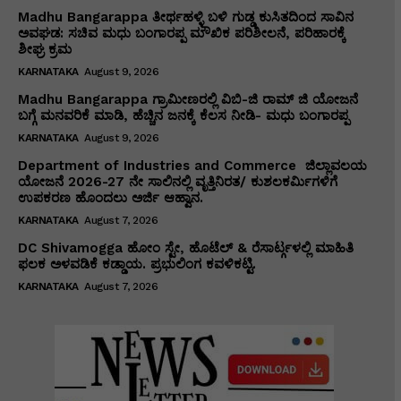
Madhu Bangarappa ತೀರ್ಥಹಳ್ಳಿ ಬಳಿ ಗುಡ್ಡ ಕುಸಿತದಿಂದ ಸಾವಿನ
ಅವಘಡ: ಸಚಿವ ಮಧು ಬಂಗಾರಪ್ಪ ಮೌಖಿಕ ಪರಿಶೀಲನೆ, ಪರಿಹಾರಕ್ಕೆ
ಶೀಘ್ರ ಕ್ರಮ
KARNATAKA
August 9, 2026
Madhu Bangarappa ಗ್ರಾಮೀಣರಲ್ಲಿ ವಿಬಿ-ಜಿ ರಾಮ್ ಜಿ ಯೋಜನೆ
ಬಗ್ಗೆ ಮನವರಿಕೆ ಮಾಡಿ, ಹೆಚ್ಚಿನ ಜನಕ್ಕೆ ಕೆಲಸ ನೀಡಿ- ಮಧು ಬಂಗಾರಪ್ಪ
KARNATAKA
August 9, 2026
Department of Industries and Commerce ಜಿಲ್ಲಾವಲಯ
ಯೋಜನೆ 2026-27 ನೇ ಸಾಲಿನಲ್ಲಿ ವೃತ್ತಿನಿರತ/ ಕುಶಲಕರ್ಮಿಗಳಿಗೆ
ಉಪಕರಣ ಹೊಂದಲು ಅರ್ಜಿ ಆಹ್ವಾನ.
KARNATAKA
August 7, 2026
DC Shivamogga ಹೋಂ ಸ್ಟೇ, ಹೊಟೆಲ್ & ರೆಸಾರ್ಟ್ಗಳಲ್ಲಿ ಮಾಹಿತಿ
ಫಲಕ ಅಳವಡಿಕೆ ಕಡ್ಡಾಯ. ಪ್ರಭುಲಿಂಗ ಕವಳಿಕಟ್ಟಿ.
KARNATAKA
August 7, 2026