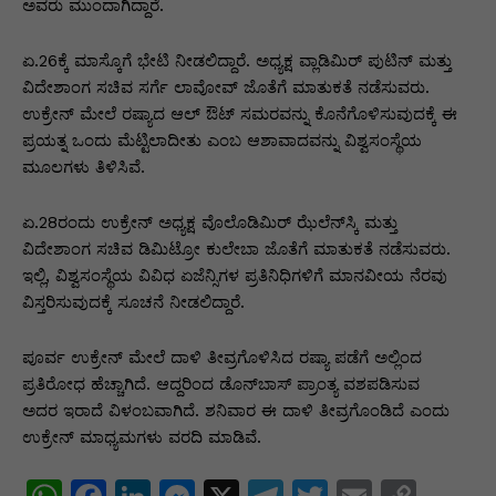
p
o
n
n
m
n
ಅವರು ಮುಂದಾಗಿದ್ದಾರೆ.
p
o
g
k
ಏ.26ಕ್ಕೆ ಮಾಸ್ಕೊಗೆ ಭೇಟಿ ನೀಡಲಿದ್ದಾರೆ. ಅಧ್ಯಕ್ಷ ವ್ಲಾಡಿಮಿರ್ ಪುಟಿನ್ ಮತ್ತು
k
er
ವಿದೇಶಾಂಗ ಸಚಿವ ಸರ್ಗೆ ಲಾವೋವ್ ಜೊತೆಗೆ ಮಾತುಕತೆ ನಡೆಸುವರು.
ಉಕ್ರೇನ್ ಮೇಲೆ ರಷ್ಯಾದ ಆಲ್ ಔಟ್ ಸಮರವನ್ನು ಕೊನೆಗೊಳಿಸುವುದಕ್ಕೆ ಈ
ಪ್ರಯತ್ನ ಒಂದು ಮೆಟ್ಟಿಲಾದೀತು ಎಂಬ ಆಶಾವಾದವನ್ನು ವಿಶ್ವಸಂಸ್ಥೆಯ
ಮೂಲಗಳು ತಿಳಿಸಿವೆ.
ಏ.28ರಂದು ಉಕ್ರೇನ್ ಅಧ್ಯಕ್ಷ ವೊಲೊಡಿಮಿರ್ ಝೆಲೆನ್​ಸ್ಕಿ ಮತ್ತು
ವಿದೇಶಾಂಗ ಸಚಿವ ಡಿಮಿಟ್ರೋ ಕುಲೇಬಾ ಜೊತೆಗೆ ಮಾತುಕತೆ ನಡೆಸುವರು.
ಇಲ್ಲಿ, ವಿಶ್ವಸಂಸ್ಥೆಯ ವಿವಿಧ ಏಜೆನ್ಸಿಗಳ ಪ್ರತಿನಿಧಿಗಳಿಗೆ ಮಾನವೀಯ ನೆರವು
ವಿಸ್ತರಿಸುವುದಕ್ಕೆ ಸೂಚನೆ ನೀಡಲಿದ್ದಾರೆ.
ಪೂರ್ವ ಉಕ್ರೇನ್ ಮೇಲೆ ದಾಳಿ ತೀವ್ರಗೊಳಿಸಿದ ರಷ್ಯಾ ಪಡೆಗೆ ಅಲ್ಲಿಂದ
ಪ್ರತಿರೋಧ ಹೆಚ್ಚಾಗಿದೆ. ಆದ್ದರಿಂದ ಡೊನ್​ಬಾಸ್ ಪ್ರಾಂತ್ಯ ವಶಪಡಿಸುವ
ಅದರ ಇರಾದೆ ವಿಳಂಬವಾಗಿದೆ. ಶನಿವಾರ ಈ ದಾಳಿ ತೀವ್ರಗೊಂಡಿದೆ ಎಂದು
ಉಕ್ರೇನ್ ಮಾಧ್ಯಮಗಳು ವರದಿ ಮಾಡಿವೆ.