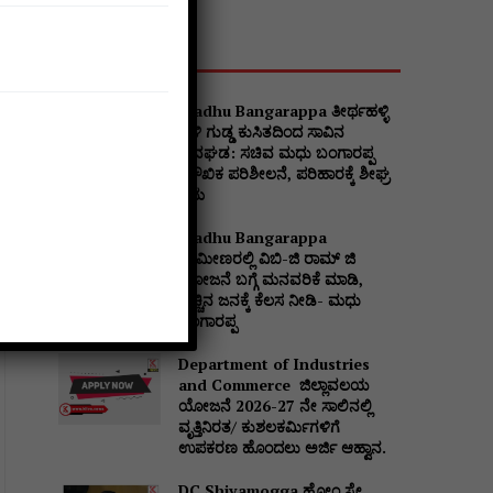
Popular
Madhu Bangarappa ತೀರ್ಥಹಳ್ಳಿ
ಬಳಿ ಗುಡ್ಡ ಕುಸಿತದಿಂದ ಸಾವಿನ
ಅವಘಡ: ಸಚಿವ ಮಧು ಬಂಗಾರಪ್ಪ
ಮೌಖಿಕ ಪರಿಶೀಲನೆ, ಪರಿಹಾರಕ್ಕೆ ಶೀಘ್ರ
ಕ್ರಮ
Madhu Bangarappa
ಗ್ರಾಮೀಣರಲ್ಲಿ ವಿಬಿ-ಜಿ ರಾಮ್ ಜಿ
ಯೋಜನೆ ಬಗ್ಗೆ ಮನವರಿಕೆ ಮಾಡಿ,
ಹೆಚ್ಚಿನ ಜನಕ್ಕೆ ಕೆಲಸ ನೀಡಿ- ಮಧು
ಬಂಗಾರಪ್ಪ
Department of Industries
and Commerce ಜಿಲ್ಲಾವಲಯ
ಯೋಜನೆ 2026-27 ನೇ ಸಾಲಿನಲ್ಲಿ
ವೃತ್ತಿನಿರತ/ ಕುಶಲಕರ್ಮಿಗಳಿಗೆ
ಉಪಕರಣ ಹೊಂದಲು ಅರ್ಜಿ ಆಹ್ವಾನ.
DC Shivamogga ಹೋಂ ಸ್ಟೇ,