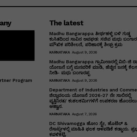
any
The latest
Madhu Bangarappa ತೀರ್ಥಹಳ್ಳಿ ಬಳಿ ಗುಡ್ಡ
ಕುಸಿತದಿಂದ ಸಾವಿನ ಅವಘಡ: ಸಚಿವ ಮಧು ಬಂಗಾರಪ
ಮೌಖಿಕ ಪರಿಶೀಲನೆ, ಪರಿಹಾರಕ್ಕೆ ಶೀಘ್ರ ಕ್ರಮ
KARNATAKA
August 9, 2026
Madhu Bangarappa ಗ್ರಾಮೀಣರಲ್ಲಿ ವಿಬಿ-ಜಿ ರ
ಯೋಜನೆ ಬಗ್ಗೆ ಮನವರಿಕೆ ಮಾಡಿ, ಹೆಚ್ಚಿನ ಜನಕ್ಕೆ ಕೆಲ
ನೀಡಿ- ಮಧು ಬಂಗಾರಪ್ಪ
rtner Program
KARNATAKA
August 9, 2026
Department of Industries and Comm
ಜಿಲ್ಲಾವಲಯ ಯೋಜನೆ 2026-27 ನೇ ಸಾಲಿನಲ್ಲಿ
ವೃತ್ತಿನಿರತ/ ಕುಶಲಕರ್ಮಿಗಳಿಗೆ ಉಪಕರಣ ಹೊಂದಲು 
ಆಹ್ವಾನ.
KARNATAKA
August 7, 2026
DC Shivamogga ಹೋಂ ಸ್ಟೇ, ಹೊಟೆಲ್ &
ರೆಸಾರ್ಟ್ಗಳಲ್ಲಿ ಮಾಹಿತಿ ಫಲಕ ಅಳವಡಿಕೆ ಕಡ್ಡಾಯ. ಪ್ರ
ಕವಳಿಕಟ್ಟಿ.