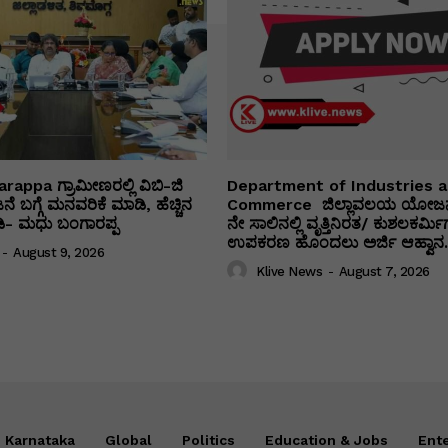
appa ಗ್ರಾಮೀಣರಲ್ಲಿ ವಿಬಿ-ಜಿ
Department of Industries 
 ಬಗ್ಗೆ ಮನವರಿಕೆ ಮಾಡಿ, ಹೆಚ್ಚಿನ
Commerce ಜಿಲ್ಲಾವಲಯ ಯೋಜನ
ೀಡಿ- ಮಧು ಬಂಗಾರಪ್ಪ
ನೇ ಸಾಲಿನಲ್ಲಿ ವೃತ್ತಿನಿರತ/ ಕುಶಲಕರ್ಮಿ
ಉಪಕರಣ ಹೊಂದಲು ಅರ್ಜಿ ಆಹ್ವಾನ.
-
August 9, 2026
Klive News
-
August 7, 2026
Karnataka
Global
Politics
Education & Jobs
Ent