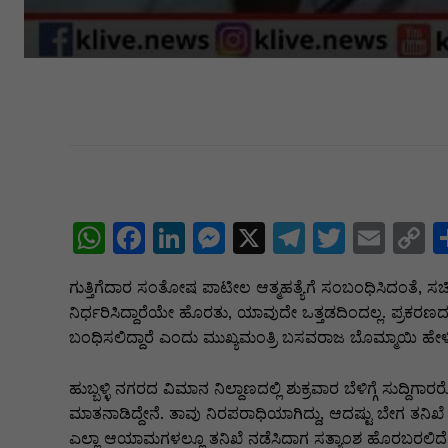
W
F
Li
M
X
T
T
E
C
h
a
n
e
el
w
m
o
ಗುತ್ತಿಗೆದಾರ ಸಂತೋಷ ಪಾಟೀಲ ಆತ್ಮಹತ್ಯೆಗೆ ಸಂಬಂಧಿಸಿದಂತೆ, ಸಚ
at
c
k
s
e
itt
ai
p
ನಿರ್ಧರಿಸಿದ್ದಾರೆಯೇ ಹೊರತು, ಯಾವುದೇ ಒತ್ತಡದಿಂದಲ್ಲ. ಪ್ರಕರಣದ ತ
s
e
e
s
gr
er
l
y
ಬಂಧಿಸಲಿದ್ದಾರೆ ಎಂದು ಮುಖ್ಯಮಂತ್ರಿ ಬಸವರಾಜ ಬೊಮ್ಮಾಯಿ‌ ಹೇಳ
A
b
dI
e
a
L
ಹುಬ್ಬಳ್ಳಿ ನಗರದ ವಿಮಾನ ನಿಲ್ದಾಣದಲ್ಲಿ ಶುಕ್ರವಾರ ಬೆಳಿಗ್ಗೆ ಸುದ
p
o
n
n
m
n
ಮಾತನಾಡಿದ್ದೇನೆ. ತಾವು ನಿರಪರಾಧಿಯಾಗಿದ್ದು, ಆದಷ್ಟು ಬೇಗ ತನಿಖೆ
p
o
g
k
ಎಲ್ಲಾ ಆಯಾಮಗಳಲ್ಲೂ ತನಿಖೆ ನಡೆಸಿದಾಗ ಸತ್ಯಾಂಶ ಹೊರಬರಲಿದ