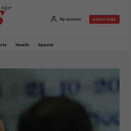
s
ಕೆಲೈವ್
My account
SUBSCRIBE
rts
Health
Special