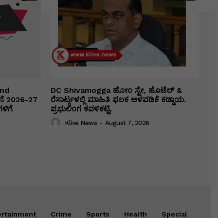
and
DC Shivamogga ಹೋಂ ಸ್ಟೇ, ಹೊಟೆಲ್ &
ೆ 2026-27
ರೆಸಾರ್ಟ್ಗಳಲ್ಲಿ ಮಾಹಿತಿ ಫಲಕ ಅಳವಡಿಕೆ ಕಡ್ಡಾಯ.
ಗಳಿಗೆ
ಪ್ರಭುಲಿಂಗ ಕವಳಿಕಟ್ಟಿ.
Klive News
-
August 7, 2026
ertainment
Crime
Sports
Health
Special