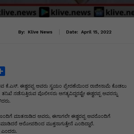
By:
Klive News
Date:
April 15, 2022
S
h
ಿವ ಕೆ.ಎಸ್. ಈಶ್ವರಪ್ಪ ಅವರು ಸ್ವಯಂ ಪ್ರೇರಣೆಯಿಂದ ರಾಜೀನಾಮೆ ಕೊಡಲು‌
ar
ನಿಖೆ ನಡೆಸುತ್ತಿರುವ ಪೊಲೀಸರು ಅಗತ್ಯವಿದ್ದರಷ್ಟೇ ಈಶ್ವರಪ್ಪ ಅವರನ್ನು
e
ಿದರು.
i
್ದಿಗಾರರೊಂದಿಗೆ ಮಾತನಾಡಿದ ಅವರು, ಈಗಾಗಲೇ ಈಶ್ವರಪ್ಪ ಅವರೊಂದಿಗೆ
 ಮಾಡಿದರೆ ಆರೋಪದಿಂದ ಮುಕ್ತನಾಗುತ್ತೇನೆ ಎಂದಿದ್ದಾರೆ.
ೆ ಎಂದರು.