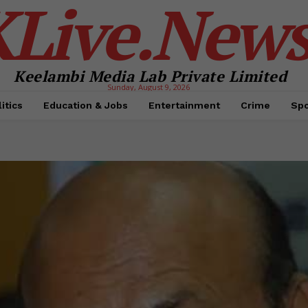
KLive.New
Keelambi Media Lab Private Limited
Sunday, August 9, 2026
itics
Education & Jobs
Entertainment
Crime
Spo