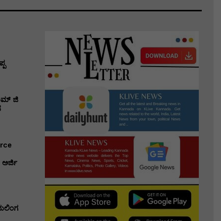
್ಪ
ಾಮ್ ಜಿ
ಸ
erce
ಅರ್ಜಿ
ಭುಲಿಂಗ