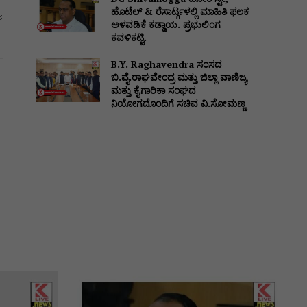
ಹೊಟೆಲ್ & ರೆಸಾರ್ಟ್ಗಳಲ್ಲಿ ಮಾಹಿತಿ ಫಲಕ
ಅಳವಡಿಕೆ ಕಡ್ಡಾಯ. ಪ್ರಭುಲಿಂಗ
ಕವಳಿಕಟ್ಟಿ.
Website:
B.Y. Raghavendra ಸಂಸದ
ಬಿ.ವೈ.ರಾಘವೇಂದ್ರ ಮತ್ತು ಜಿಲ್ಲಾ ವಾಣಿಜ್ಯ
ಮತ್ತು ಕೈಗಾರಿಕಾ ಸಂಘದ
ನಿಯೋಗದೊಂದಿಗೆ ಸಚಿವ ವಿ‌.ಸೋಮಣ್ಣ