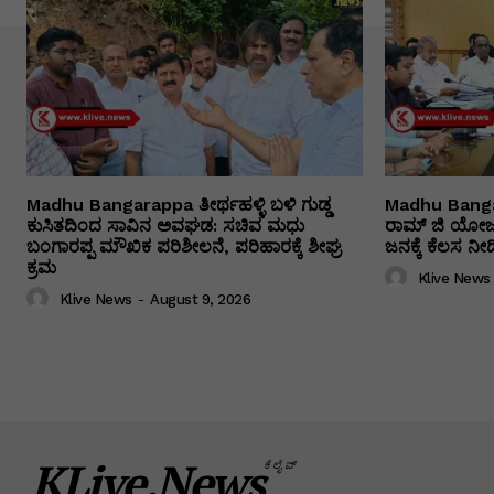
Madhu Bangarappa ತೀರ್ಥಹಳ್ಳಿ ಬಳಿ ಗುಡ್ಡ
Madhu Bangar
ಕುಸಿತದಿಂದ ಸಾವಿನ ಅವಘಡ: ಸಚಿವ ಮಧು
ರಾಮ್ ಜಿ ಯೋಜನೆ
ಬಂಗಾರಪ್ಪ ಮೌಖಿಕ ಪರಿಶೀಲನೆ, ಪರಿಹಾರಕ್ಕೆ ಶೀಘ್ರ
ಜನಕ್ಕೆ ಕೆಲಸ ನ
ಕ್ರಮ
Klive News
Klive News
-
August 9, 2026
KLive.News
ಕೆಲೈವ್