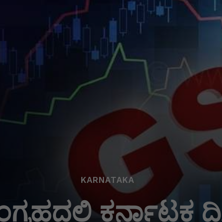
KARNATAKA
ಗ್ರಹದಲ್ಲಿ ಕರ್ನಾಟಕ ದ್