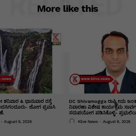
RELATED
More like this
ತೀ ಶನಿವಾರ & ಭಾನುವಾರ ರಸ್ತೆ
DC Shivamogga ರಾಷ್ಟ್ರೀಯ ಜಂ
ಿಂದಸಿಗಂದೂರು- ಜೋಗ ಪ್ರವಾಸಿ
ನಿವಾರಣಾ ವಿಶೇಷ ಕಾರ್ಯಕ್ರಮ ಸಾರ್ವ
ೆ.
ಸದುಪಯೋಗ ಪಡಿಸಿಕೊಳ್ಳಿ- ಪ್ರಭುಲಿಂಗ
-
August 6, 2026
Klive News
-
August 6, 2026