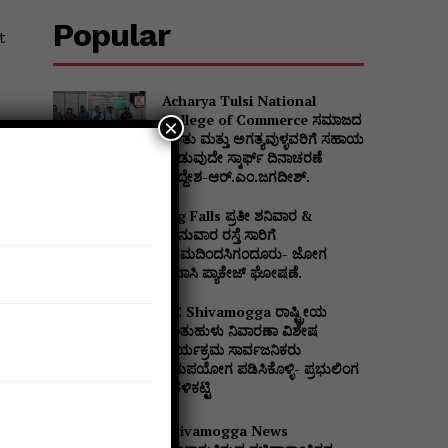
Popular
t
Acharya Tulsi National
College of Commerce ಸಮಾಜದ
×
ಒಳಿತು ಮತ್ತು ಅಗತ್ಯವುಳ್ಳವರಿಗೆ ಸಹಾಯ
ನೀಡುವುದೇ ಸ್ಕಾರ್ಫ್ ದಿನಾಚರಣೆ
ಉದ್ದೇಶ-ಆರ್.ಎಂ.ಜಗದೀಶ್.
Jog Falls ಪ್ರತೀ ಶನಿವಾರ &
ಭಾನುವಾರ ರಸ್ತೆ ಸಾರಿಗೆ
ನಿಗಮದಿಂದಸಿಗಂದೂರು- ಜೋಗ
ಪ್ರವಾಸಿ ಪ್ಯಾಕೇಜ್ ಘೋಷಣೆ.
DC Shivamogga ರಾಷ್ಟ್ರೀಯ
ಜಂತುಹುಳು ನಿವಾರಣಾ ವಿಶೇಷ
ಕಾರ್ಯಕ್ರಮ ಸಾರ್ವಜನಿಕರು
ಸದುಪಯೋಗ ಪಡಿಸಿಕೊಳ್ಳಿ- ಪ್ರಭುಲಿಂಗ
ಕವಳಿಕಟ್ಟಿ
Shivamogga News