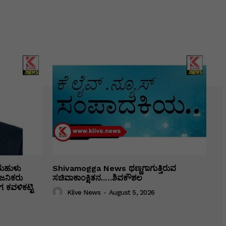
ತುಹುಳು
Shivamogga News ಥಣ್ಣಗಾಗುತ್ತಿರುವ
ಜನಿಕರು
ಸಚಿವಾಕಾಂಕ್ಷಿತನ..…ಶಿವಕೌಶಲ
 ಕವಳಿಕಟ್ಟಿ
Klive News
-
August 5, 2026