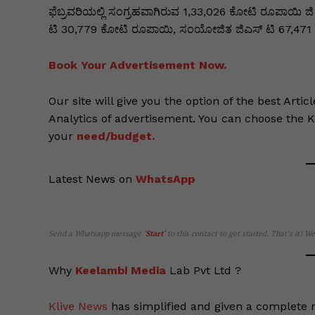
k
er
ಫೆಬ್ರವರಿಯಲ್ಲಿ ಸಂಗ್ರಹವಾಗಿರುವ 1,33,026 ಕೋಟಿ ರೂಪಾಯಿ ಜಿ 
ಟಿ 30,779 ಕೋಟಿ ರೂಪಾಯಿ, ಸಂಯೋಜಿತ ಜಿಎಸ್ ಟಿ 67,471 
Book Your Advertisement Now.
Our site will give you the option of the best Artic
Analytics of advertisement. You can choose the 
your
need/budget.
Latest News on
WhatsApp
Send a Whatsapp message
‘
Start
‘
to this contact to get started. That’s it! W
Why
Keelambi Media
Lab Pvt Ltd ?
Klive News
has simplified and given a complete m