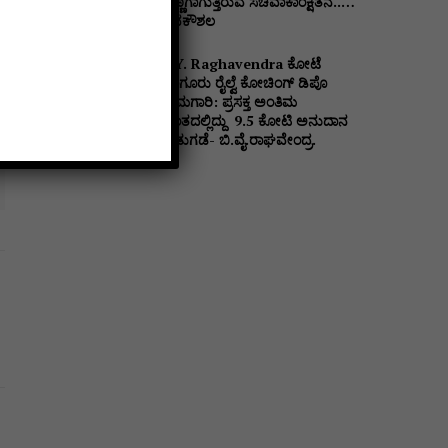
ಥಣ್ಣಗಾಗುತ್ತಿರುವ ಸಚಿವಾಕಾಂಕ್ಷಿತನ..…
ಶಿವಕೌಶಲ
B.Y. Raghavendra ಕೋಟೆ
ಗಂಗೂರು ರೈಲ್ವೆ ಕೋಚಿಂಗ್ ಡಿಪೊ
ಕಾಮಗಾರಿ: ಪ್ರಸಕ್ತ ಅಂತಿಮ
ಹಂತದಲ್ಲಿದ್ದು ₹ 9.5 ಕೋಟಿ ಅನುದಾನ
ಬಿಡುಗಡೆ- ಬಿ.ವೈ.ರಾಘವೇಂದ್ರ.