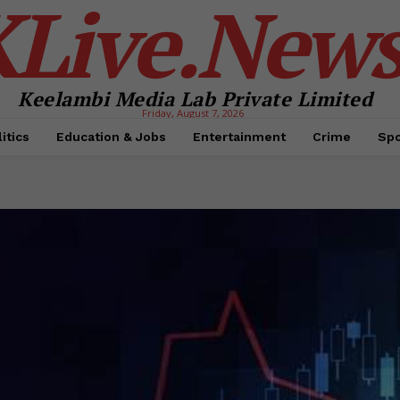
KLive.New
Keelambi Media Lab Private Limited
Friday, August 7, 2026
itics
Education & Jobs
Entertainment
Crime
Spo