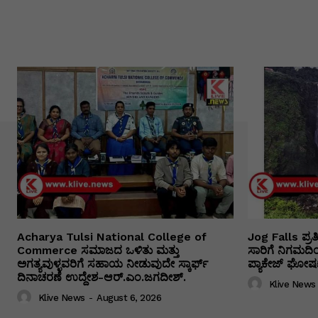
Acharya Tulsi National College of
Jog Falls ಪ್ರ
Commerce ಸಮಾಜದ ಒಳಿತು ಮತ್ತು
ಸಾರಿಗೆ ನಿಗಮದ
ಅಗತ್ಯವುಳ್ಳವರಿಗೆ ಸಹಾಯ ನೀಡುವುದೇ ಸ್ಕಾರ್ಫ್
ಪ್ಯಾಕೇಜ್ ಘೋಷಣ
ದಿನಾಚರಣೆ ಉದ್ದೇಶ-ಆರ್.ಎಂ.ಜಗದೀಶ್.
Klive News
Klive News
-
August 6, 2026