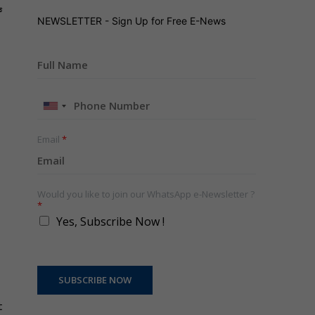
್
NEWSLETTER - Sign Up for Free E-News
United
States
+1
Email
*
Would you like to join our WhatsApp e-Newsletter ?
*
Yes, Subscribe Now !
SUBSCRIBE NOW
t