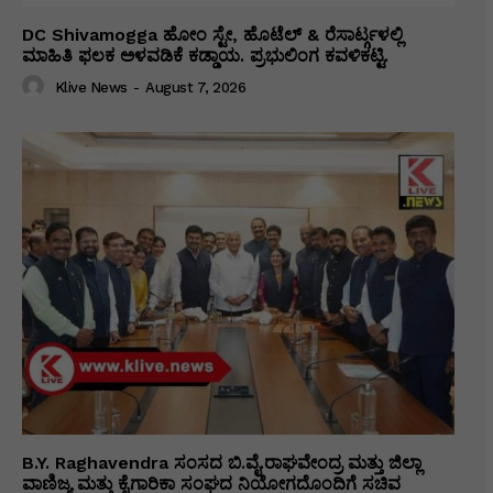
DC Shivamogga ಹೋಂ ಸ್ಟೇ, ಹೊಟೆಲ್ & ರೆಸಾರ್ಟ್ಗಳಲ್ಲಿ
ಮಾಹಿತಿ ಫಲಕ ಅಳವಡಿಕೆ ಕಡ್ಡಾಯ. ಪ್ರಭುಲಿಂಗ ಕವಳಿಕಟ್ಟಿ.
Klive News
-
August 7, 2026
B.Y. Raghavendra ಸಂಸದ ಬಿ.ವೈ.ರಾಘವೇಂದ್ರ ಮತ್ತು ಜಿಲ್ಲಾ
ವಾಣಿಜ್ಯ ಮತ್ತು ಕೈಗಾರಿಕಾ ಸಂಘದ ನಿಯೋಗದೊಂದಿಗೆ ಸಚಿವ