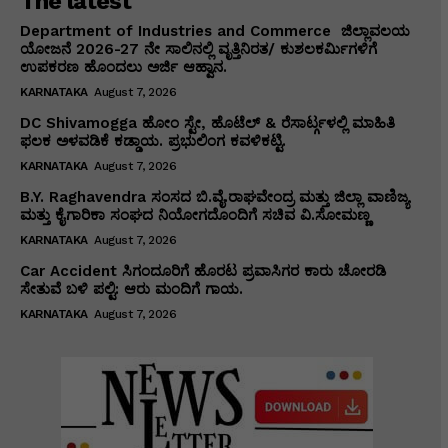
The latest
Department of Industries and Commerce ಜಿಲ್ಲಾವಲಯ
ಯೋಜನೆ 2026-27 ನೇ ಸಾಲಿನಲ್ಲಿ ವೃತ್ತಿನಿರತ/ ಕುಶಲಕರ್ಮಿಗಳಿಗೆ
ಉಪಕರಣ ಹೊಂದಲು ಅರ್ಜಿ ಆಹ್ವಾನ.
KARNATAKA
August 7, 2026
DC Shivamogga ಹೋಂ ಸ್ಟೇ, ಹೊಟೆಲ್ & ರೆಸಾರ್ಟ್ಗಳಲ್ಲಿ ಮಾಹಿತಿ
ಫಲಕ ಅಳವಡಿಕೆ ಕಡ್ಡಾಯ. ಪ್ರಭುಲಿಂಗ ಕವಳಿಕಟ್ಟಿ.
KARNATAKA
August 7, 2026
B.Y. Raghavendra ಸಂಸದ ಬಿ.ವೈ.ರಾಘವೇಂದ್ರ ಮತ್ತು ಜಿಲ್ಲಾ ವಾಣಿಜ್ಯ
ಮತ್ತು ಕೈಗಾರಿಕಾ ಸಂಘದ ನಿಯೋಗದೊಂದಿಗೆ ಸಚಿವ ವಿ‌.ಸೋಮಣ್ಣ
KARNATAKA
August 7, 2026
Car Accident ಸಿಗಂದೂರಿಗೆ ಹೊರಟ ಪ್ರವಾಸಿಗರ ಕಾರು ಚೋರಡಿ
ಸೇತುವೆ ಬಳಿ ಪಲ್ಟಿ: ಆರು ಮಂದಿಗೆ ಗಾಯ.
KARNATAKA
August 7, 2026