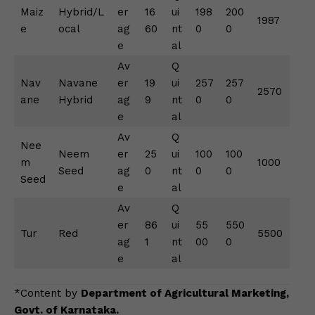
Maiz
Hybrid/L
er
16
ui
198
200
1987
e
ocal
ag
60
nt
0
0
e
al
Av
Q
Nav
Navane
er
19
ui
257
257
2570
ane
Hybrid
ag
9
nt
0
0
e
al
Av
Q
Nee
Neem
er
25
ui
100
100
m
1000
Seed
ag
0
nt
0
0
Seed
e
al
Av
Q
er
86
ui
55
550
Tur
Red
5500
ag
1
nt
00
0
e
al
*Content by
Department of Agricultural Marketing,
Govt. of Karnataka.