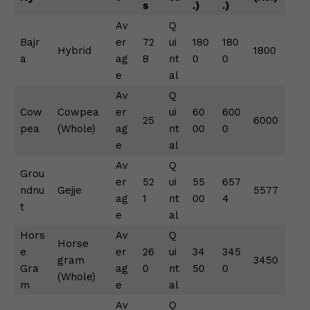
p
o
n
n
m
n
s
.)
.)
p
o
g
k
Av
Q
Bajr
k
er
er
72
ui
180
180
Hybrid
1800
a
ag
8
nt
0
0
e
al
Av
Q
Cow
Cowpea
er
ui
60
600
25
6000
pea
(Whole)
ag
nt
00
0
e
al
Av
Q
Grou
er
52
ui
55
657
ndnu
Gejje
5577
ag
1
nt
00
4
t
e
al
Hors
Av
Q
Horse
e
er
26
ui
34
345
gram
3450
Gra
ag
0
nt
50
0
(Whole)
m
e
al
Av
Q