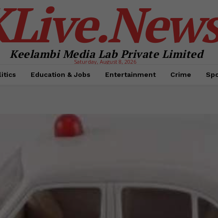
KLive.New
Keelambi Media Lab Private Limited
Saturday, August 8, 2026
itics
Education & Jobs
Entertainment
Crime
Spo