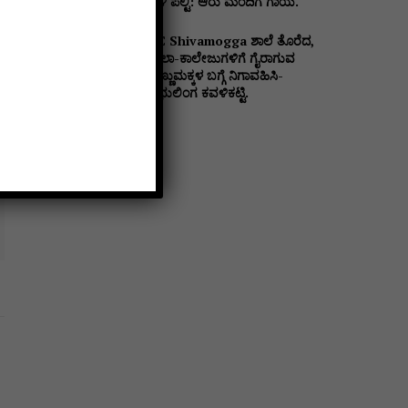
ಬಳಿ ಪಲ್ಟಿ: ಆರು ಮಂದಿಗೆ ಗಾಯ.
DC Shivamogga ಶಾಲೆ ತೊರೆದ,
ಶಾಲಾ-ಕಾಲೇಜುಗಳಿಗೆ ಗೈರಾಗುವ
ಹೆಣ್ಣುಮಕ್ಕಳ ಬಗ್ಗೆ ನಿಗಾವಹಿಸಿ-
ಪ್ರಭುಲಿಂಗ ಕವಳಿಕಟ್ಟಿ.