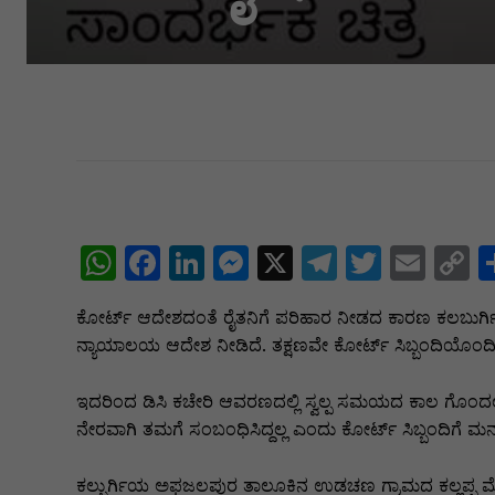
W
F
Li
M
X
T
T
E
C
h
a
n
e
el
w
m
o
ಕೋರ್ಟ್ ಆದೇಶದಂತೆ ರೈತನಿಗೆ ಪರಿಹಾರ ನೀಡದ ಕಾರಣ ಕಲಬುರ್ಗಿಯ ಜ
at
c
k
s
e
itt
ai
p
ನ್ಯಾಯಾಲಯ ಆದೇಶ ನೀಡಿದೆ. ತಕ್ಷಣವೇ ಕೋರ್ಟ್ ಸಿಬ್ಬಂದಿಯೊಂದಿಗೆ ಬ
s
e
e
s
gr
er
l
y
A
b
dI
e
a
L
ಇದರಿಂದ ಡಿಸಿ ಕಚೇರಿ ಆವರಣದಲ್ಲಿ ಸ್ವಲ್ಪ ಸಮಯದ ಕಾಲ ಗೊಂದಲದ
ನೇರವಾಗಿ ತಮಗೆ ಸಂಬಂಧಿಸಿದ್ದಲ್ಲ ಎಂದು ಕೋರ್ಟ್ ಸಿಬ್ಬಂದಿಗೆ ಮನವರ
p
o
n
n
m
n
p
o
g
k
ಕಲ್ಬುರ್ಗಿಯ ಅಫಜಲಪುರ ತಾಲೂಕಿನ ಉಡಚಣ ಗ್ರಾಮದ ಕಲ್ಲಪ್ಪ 