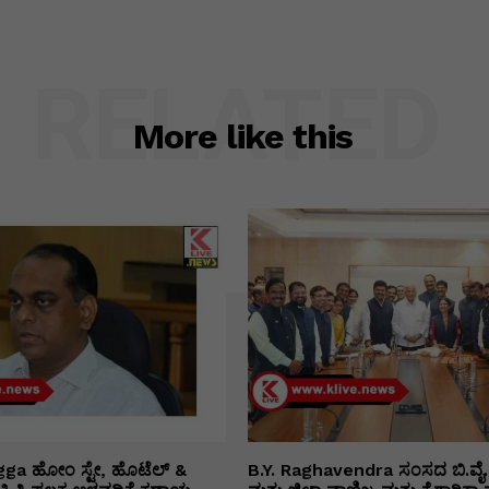
RELATED
More like this
ga ಹೋಂ ಸ್ಟೇ, ಹೊಟೆಲ್ &
B.Y. Raghavendra ಸಂಸದ ಬಿ.ವೈ.