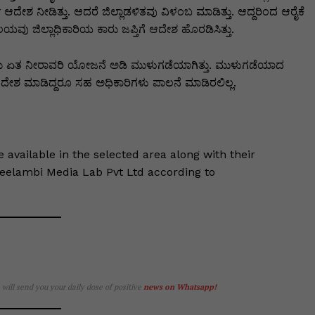
ಆದೇಶ ನೀಡಿತ್ತು. ಆದರೆ ಜಿಲ್ಲಾಡಳಿತವು ವಿಳಂಬ ಮಾಡಿತ್ತು. ಆದ್ದರಿಂದ ಆರೈಕೆ
ಲಯವು ಜಿಲ್ಲಾಧಿಕಾರಿಯ ಕಾರು ಜಪ್ತಿಗೆ ಆದೇಶ ಹೊರಡಿಸಿತ್ತು.
 ಭೀಮ ಏತ ನೀರಾವರಿ ಯೋಜನೆ ಅಡಿ ಮುಳುಗಡೆಯಾಗಿತ್ತು. ಮುಳುಗಡೆಯಾದ
ದೇಶ ಮಾಡಿದ್ದರೂ ಸಹ ಅಧಿಕಾರಿಗಳು ಪಾಲನೆ ಮಾಡಿರಲಿಲ್ಲ.
le available in the selected area along with their
Keelambi Media Lab Pvt Ltd according to
e will send you your daily dose of positive
news on Whatsapp
!