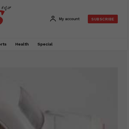
s
ಕೆಲೈವ್
My account
SUBSCRIBE
rts
Health
Special