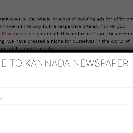
akeover to the whole process of booking ads for differen
travel all the way to the respective offices. Nor do you
.
Klive.news
lets you do all this and more from the comfor
ng. We have created a niche for ourselves in the world of
r ability and integrity.
BE TO KANNADA NEWSPAPER
k
In
senger
Telegram
Twitter
Email
Copy
Share
Link
eek
Company
e PRO