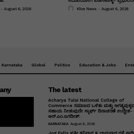
ೆ.
ಸದುಪಯೋಗ ಪಡಿಸಿಕೊಳ್ಳಿ- ಪ್ರಭುಲಿಂಗ
-
August 6, 2026
Klive News
-
August 6, 2026
Karnataka
Global
Politics
Education & Jobs
Ent
any
The latest
Acharya Tulsi National College of
Commerce ಸಮಾಜದ ಒಳಿತು ಮತ್ತು ಅಗತ್ಯವುಳ್ಳವರ
ಸಹಾಯ ನೀಡುವುದೇ ಸ್ಕಾರ್ಫ್ ದಿನಾಚರಣೆ ಉದ್ದೇಶ-
ಆರ್.ಎಂ.ಜಗದೀಶ್.
KARNATAKA
August 6, 2026
Jog Falls ಪ್ರತೀ ಶನಿವಾರ & ಭಾನುವಾರ ರಸ್ತೆ ಸಾರಿಗ