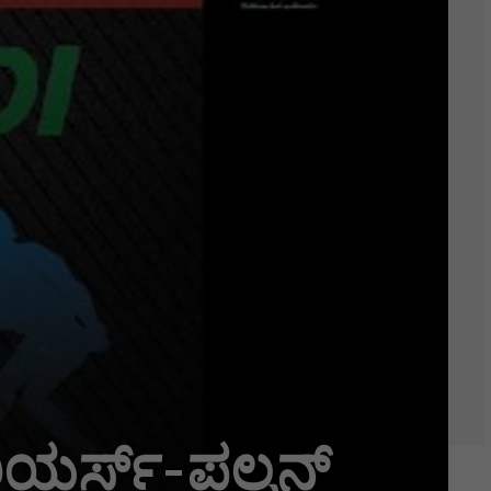
ರಿಯರ್ಸ್-ಪಲ್ಟನ್