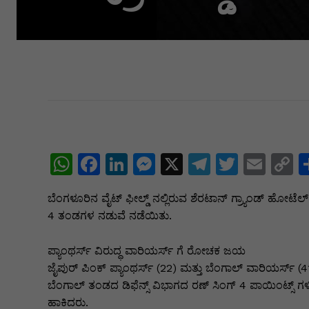
W
F
Li
M
X
T
T
E
C
h
a
n
e
el
w
m
o
ಬೆಂಗಳೂರಿನ ವೈಟ್ ಫೀಲ್ಡ್ ನಲ್ಲಿರುವ ಶೆರಟಾನ್ ಗ್ರ್ಯಾಂಡ್ ಹೋಟೆ
at
c
k
s
e
itt
ai
p
4 ತಂಡಗಳ ನಡುವೆ ನಡೆಯಿತು.
s
e
e
s
gr
er
l
y
A
b
dI
e
a
L
ಪ್ಯಾಂಥರ್ಸ್ ವಿರುದ್ಧ ವಾರಿಯರ್ಸ್ ಗೆ ರೋಚಕ ಜಯ
ಜೈಪುರ್ ಪಿಂಕ್ ಪ್ಯಾಂಥರ್ಸ್ (22) ಮತ್ತು ಬೆಂಗಾಲ್ ವಾರಿಯರ್ಸ್
p
o
n
n
m
n
ಬೆಂಗಾಲ್ ತಂಡದ ಡಿಫೆನ್ಸ್ ವಿಭಾಗದ ರಣ್ ಸಿಂಗ್ 4 ಪಾಯಿಂಟ್ಸ್ ಗ
p
o
g
k
ಹಾಕಿದರು.