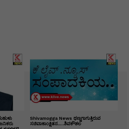
ತುಹುಳು
Shivamogga News ಥಣ್ಣಗಾಗುತ್ತಿರುವ
ಜನಿಕರು
ಸಚಿವಾಕಾಂಕ್ಷಿತನ..…ಶಿವಕೌಶಲ