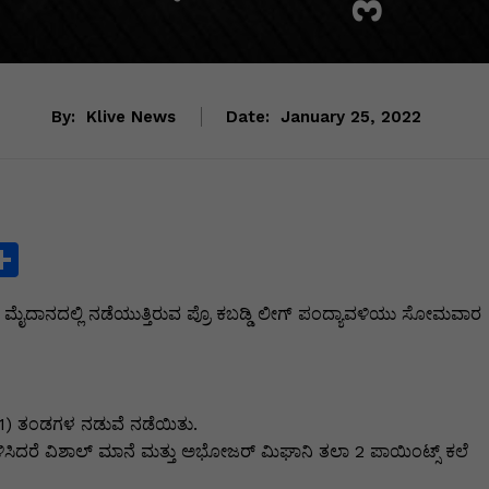
By:
Klive News
Date:
January 25, 2022
S
h
ಲ್ ಮೈದಾನದಲ್ಲಿ ನಡೆಯುತ್ತಿರುವ ಪ್ರೊ ಕಬಡ್ಡಿ ಲೀಗ್ ಪಂದ್ಯಾವಳಿಯು ಸೋಮವಾರ
ar
e
i
 (41) ತಂಡಗಳ ನಡುವೆ ನಡೆಯಿತು.
ಳಿಸಿದರೆ ವಿಶಾಲ್ ಮಾನೆ ಮತ್ತು ಅಭೋಜರ್ ಮಿಘಾನಿ ತಲಾ 2 ಪಾಯಿಂಟ್ಸ್ ಕಲೆ