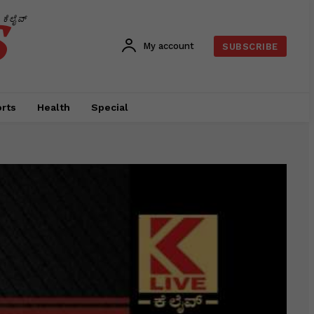
s
ಕೆಲೈವ್
My account
SUBSCRIBE
rts
Health
Special