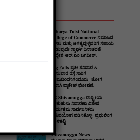
Popular
Acharya Tulsi National
College of Commerce ಸಮಾಜದ
ಒಳಿತು ಮತ್ತು ಅಗತ್ಯವುಳ್ಳವರಿಗೆ ಸಹಾಯ
ನೀಡುವುದೇ ಸ್ಕಾರ್ಫ್ ದಿನಾಚರಣೆ
ಉದ್ದೇಶ-ಆರ್.ಎಂ.ಜಗದೀಶ್.
Jog Falls ಪ್ರತೀ ಶನಿವಾರ &
ಭಾನುವಾರ ರಸ್ತೆ ಸಾರಿಗೆ
ನಿಗಮದಿಂದಸಿಗಂದೂರು- ಜೋಗ
ಪ್ರವಾಸಿ ಪ್ಯಾಕೇಜ್ ಘೋಷಣೆ.
DC Shivamogga ರಾಷ್ಟ್ರೀಯ
ಜಂತುಹುಳು ನಿವಾರಣಾ ವಿಶೇಷ
ಕಾರ್ಯಕ್ರಮ ಸಾರ್ವಜನಿಕರು
ಸದುಪಯೋಗ ಪಡಿಸಿಕೊಳ್ಳಿ- ಪ್ರಭುಲಿಂಗ
ಕವಳಿಕಟ್ಟಿ
Shivamogga News