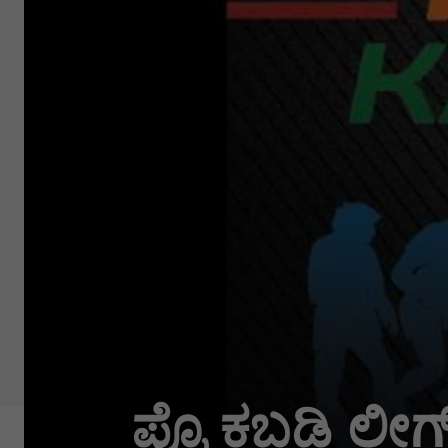
ಪ್ರೊ ಕಬಡ್ಡಿ ಲೀ