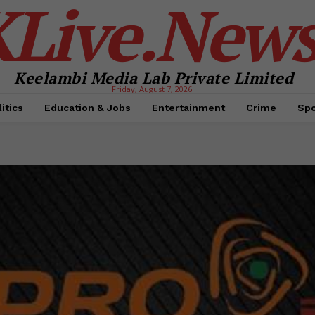
KLive.New
Keelambi Media Lab Private Limited
Friday, August 7, 2026
itics
Education & Jobs
Entertainment
Crime
Spo