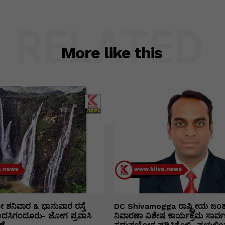
RELATED
More like this
ತೀ ಶನಿವಾರ & ಭಾನುವಾರ ರಸ್ತೆ
DC Shivamogga ರಾಷ್ಟ್ರೀಯ ಜಂ
ಿಂದಸಿಗಂದೂರು- ಜೋಗ ಪ್ರವಾಸಿ
ನಿವಾರಣಾ ವಿಶೇಷ ಕಾರ್ಯಕ್ರಮ ಸಾರ್ವ