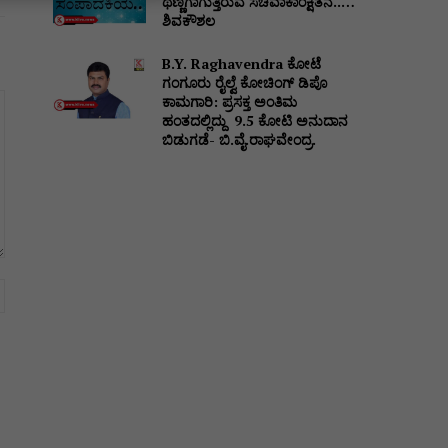
ಥಣ್ಣಗಾಗುತ್ತಿರುವ ಸಚಿವಾಕಾಂಕ್ಷಿತನ..…
ಶಿವಕೌಶಲ
B.Y. Raghavendra ಕೋಟೆ
ಗಂಗೂರು ರೈಲ್ವೆ ಕೋಚಿಂಗ್ ಡಿಪೊ
ಕಾಮಗಾರಿ: ಪ್ರಸಕ್ತ ಅಂತಿಮ
ಹಂತದಲ್ಲಿದ್ದು ₹ 9.5 ಕೋಟಿ ಅನುದಾನ
ಬಿಡುಗಡೆ- ಬಿ.ವೈ.ರಾಘವೇಂದ್ರ.
Website: