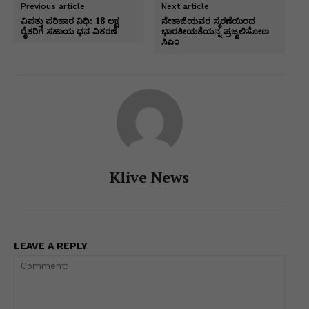
ar
Previous article
Next article
A
b
dI
e
a
Li
e
ವಿಪತ್ತು ಪರಿಹಾರ ನಿಧಿ: 18 ಲಕ್ಷ
ನೇತಾಜಿಯವರ ಸ್ಮರಣೆಯಿಂದ
ರೈತರಿಗೆ ಸಹಾಯ ಧನ ವಿತರಣೆ
ಭಾರತೀಯತೆಯನ್ನ ಪ್ರಜ್ವಲಿಸೋಣ-
p
o
n
n
m
n
ಸಿಎಂ
p
o
g
k
k
er
Klive News
LEAVE A REPLY