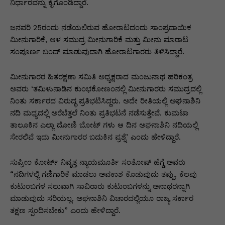
p
o
n
n
m
n
ನಿರ್ಧಾರವನ್ನು ಕೈಗೊಂಡಿದ್ದಾರೆ.
p
o
g
k
ಜನವರಿ 25ರಂದು ನಡೆಯಲಿರುವ ಹೋರಾಟದಂದು ಸಾಂಪ್ರದಾಯಿಕ
k
er
ಮೀನುಗಾರಿಕೆ, ಆಳ ಸಮುದ್ರ ಮೀನುಗಾರಿಕೆ ಮತ್ತು ಮೀನು ಮಾರಾಟ
ಸಂಪೂರ್ಣ ಬಂದ್ ಮಾಡುವುದಾಗಿ ಹೋರಾಟಗಾರರು ತಿಳಿಸಿದ್ದಾರೆ.
ಮೀನುಗಾರರ ಹಿತರಕ್ಷಣಾ ಸಮಿತಿ ಅಧ್ಯಕ್ಷರಾದ ಮಂಜುನಾಥ ಹರಿಕಂತ್ರ
ಅವರು ‘ತಮಿಳುನಾಡಿನ ಕುಂಭಕೋಣಂನಲ್ಲಿ ಮೀನುಗಾರರು ಸಮುದ್ರದಲ್ಲಿ
ನಿಂತು ಸರ್ಕಾರದ ವಿರುದ್ಧ ಪ್ರತಿಭಟಿಸಿದ್ದರು. ಅದೇ ರೀತಿಯಲ್ಲಿ ಅಘನಾಶಿನಿ
ನದಿ ಮಧ್ಯದಲ್ಲಿ ಅರೆಬೆತ್ತಲೆ ನಿಂತು ಪ್ರತಿಭಟನೆ ನಡೆಸುತ್ತೇವೆ. ಕುಮಟಾ
ತಾಲೂಕಿನ ಎಲ್ಲಾ ದೋಣಿ ಬೋಟ್ ಗಳು ಆ ದಿನ ಅಘನಾಶಿನಿ ನದಿಯಲ್ಲಿ
ಸೇರಲಿವೆ ಇದು ಮೀನುಗಾರರ ಬದುಕಿನ ಪ್ರಶ್ನೆ’ ಎಂದು ಹೇಳಿದ್ದಾರೆ.
ಸುಪ್ರೀಂ ಕೋರ್ಟ್ ನಿವೃತ್ತ ನ್ಯಾಯಮೂರ್ತಿ ಸಂತೋಷ್ ಹೆಗ್ಡೆ ಅವರು
“ನದಿಗಳಲ್ಲಿ ಗಣಿಗಾರಿಕೆ ಮಾಡಲು ಅವಕಾಶ ಕೊಡುವುದು ತಪ್ಪು. ಕೆಲವು
ಕುಟುಂಬಗಳ ಸಲುವಾಗಿ ಸಾವಿರಾರು ಕುಟುಂಬಗಳನ್ನು ಅನಾಥರನ್ನಾಗಿ
ಮಾಡುವುದು ಸರಿಯಲ್ಲ. ಅಘನಾಶಿನಿ ವಿಚಾರದಲ್ಲಿಯೂ ರಾಜ್ಯ ಸರ್ಕಾರ
ತಕ್ಷಣ ಸ್ಪಂದಿಸಬೇಕು” ಎಂದು ಹೇಳಿದ್ದಾರೆ.