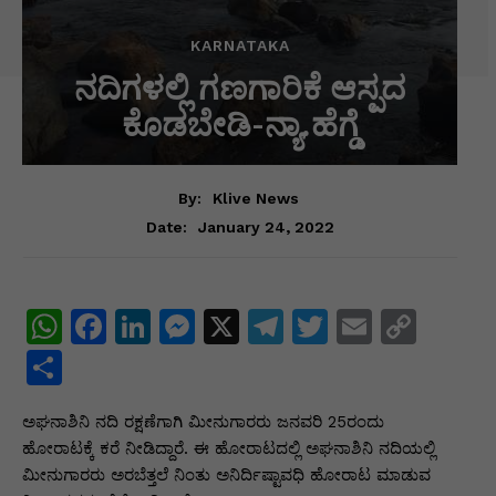
KARNATAKA
ನದಿಗಳಲ್ಲಿ ಗಣಗಾರಿಕೆ ಆಸ್ಪದ
ಕೊಡಬೇಡಿ-ನ್ಯಾ.ಹೆಗ್ಡೆ
By:
Klive News
January 24, 2022
Date:
W
F
Li
M
X
T
T
E
C
h
a
n
e
el
w
m
o
S
at
c
k
s
e
itt
ai
p
h
ಅಘನಾಶಿನಿ ನದಿ ರಕ್ಷಣೆಗಾಗಿ ಮೀನುಗಾರರು ಜನವರಿ 25ರಂದು
s
e
e
s
gr
er
l
y
ar
ಹೋರಾಟಕ್ಕೆ ಕರೆ ನೀಡಿದ್ದಾರೆ. ಈ ಹೋರಾಟದಲ್ಲಿ ಅಘನಾಶಿನಿ ನದಿಯಲ್ಲಿ
A
b
dI
e
a
Li
e
ಮೀನುಗಾರರು ಅರಬೆತ್ತಲೆ ನಿಂತು ಅನಿರ್ದಿಷ್ಟಾವಧಿ ಹೋರಾಟ ಮಾಡುವ