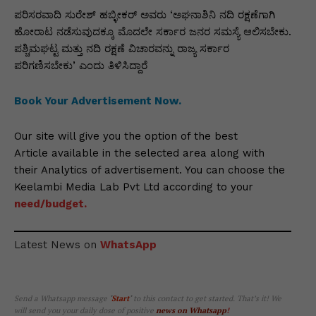
ಪರಿಸರವಾದಿ ಸುರೇಶ್ ಹಬ್ಳೀಕರ್ ಅವರು ‘ಅಘನಾಶಿನಿ ನದಿ ರಕ್ಷಣೆಗಾಗಿ
ಹೋರಾಟ ನಡೆಸುವುದಕ್ಕೂ ಮೊದಲೇ ಸರ್ಕಾರ ಜನರ ಸಮಸ್ಯೆ ಆಲಿಸಬೇಕು.
ಪಶ್ಚಿಮಘಟ್ಟ ಮತ್ತು ನದಿ ರಕ್ಷಣೆ ವಿಚಾರವನ್ನು ರಾಜ್ಯ ಸರ್ಕಾರ
ಪರಿಗಣಿಸಬೇಕು’ ಎಂದು ತಿಳಿಸಿದ್ದಾರೆ
Book Your Advertisement Now.
Our site will give you the option of the best
Article available in the selected area along with
their Analytics of advertisement. You can choose the
Keelambi Media Lab Pvt Ltd according to your
need/budget.
Latest News on
WhatsApp
Send a Whatsapp message
‘
Start
‘
to this contact to get started. That’s it! We
will send you your daily dose of positive
news on Whatsapp
!