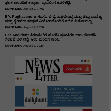
ಫಲಕ ಅಳವಡಿಕೆ ಕಡ್ಡಾಯ. ಪ್ರಭುಲಿಂಗ ಕವಳಿಕಟ್ಟಿ.
KARNATAKA
August 7, 2026
B.Y. Raghavendra ಸಂಸದ ಬಿ.ವೈ.ರಾಘವೇಂದ್ರ ಮತ್ತು ಜಿಲ್ಲಾ ವಾಣಿಜ್ಯ
ಮತ್ತು ಕೈಗಾರಿಕಾ ಸಂಘದ ನಿಯೋಗದೊಂದಿಗೆ ಸಚಿವ ವಿ‌.ಸೋಮಣ್ಣ
KARNATAKA
August 7, 2026
Car Accident ಸಿಗಂದೂರಿಗೆ ಹೊರಟ ಪ್ರವಾಸಿಗರ ಕಾರು ಚೋರಡಿ
ಸೇತುವೆ ಬಳಿ ಪಲ್ಟಿ: ಆರು ಮಂದಿಗೆ ಗಾಯ.
KARNATAKA
August 7, 2026