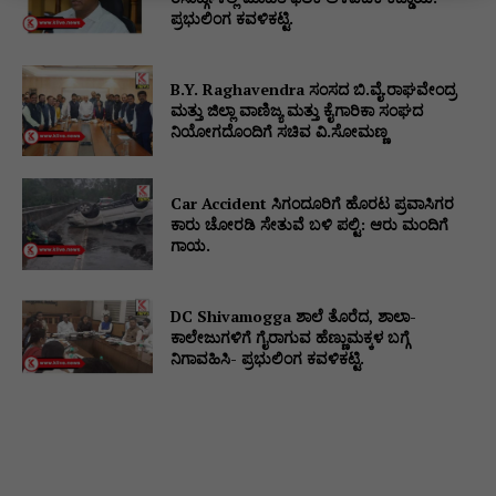
ಪ್ರಭುಲಿಂಗ ಕವಳಿಕಟ್ಟಿ.
B.Y. Raghavendra ಸಂಸದ ಬಿ.ವೈ.ರಾಘವೇಂದ್ರ
ಮತ್ತು ಜಿಲ್ಲಾ ವಾಣಿಜ್ಯ ಮತ್ತು ಕೈಗಾರಿಕಾ ಸಂಘದ
ನಿಯೋಗದೊಂದಿಗೆ ಸಚಿವ ವಿ‌.ಸೋಮಣ್ಣ
Car Accident ಸಿಗಂದೂರಿಗೆ ಹೊರಟ ಪ್ರವಾಸಿಗರ
ಕಾರು ಚೋರಡಿ ಸೇತುವೆ ಬಳಿ ಪಲ್ಟಿ: ಆರು ಮಂದಿಗೆ
ಗಾಯ.
DC Shivamogga ಶಾಲೆ ತೊರೆದ, ಶಾಲಾ-
ಕಾಲೇಜುಗಳಿಗೆ ಗೈರಾಗುವ ಹೆಣ್ಣುಮಕ್ಕಳ ಬಗ್ಗೆ
ನಿಗಾವಹಿಸಿ- ಪ್ರಭುಲಿಂಗ ಕವಳಿಕಟ್ಟಿ.