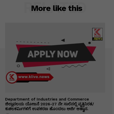
RELATED
More like this
Department of Industries and Commerce
ಜಿಲ್ಲಾವಲಯ ಯೋಜನೆ 2026-27 ನೇ ಸಾಲಿನಲ್ಲಿ ವೃತ್ತಿನಿರತ/
ಕುಶಲಕರ್ಮಿಗಳಿಗೆ ಉಪಕರಣ ಹೊಂದಲು ಅರ್ಜಿ ಆಹ್ವಾನ.