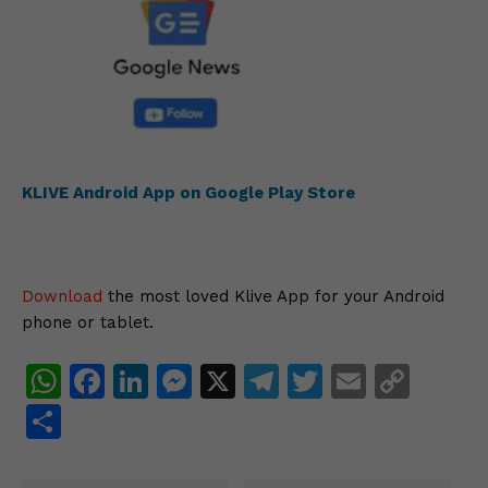
KLIVE Android App on Google Play Store
Download
the most loved Klive App for your Android
phone or tablet.
W
F
Li
M
X
T
T
E
C
h
a
n
e
el
w
m
o
S
at
c
k
s
e
itt
ai
p
h
s
e
e
s
gr
er
l
y