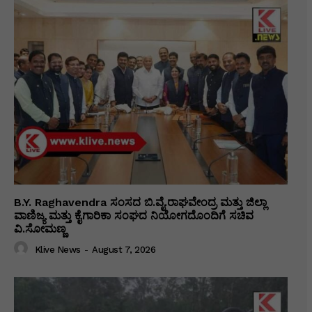
B.Y. Raghavendra ಸಂಸದ ಬಿ.ವೈ.ರಾಘವೇಂದ್ರ ಮತ್ತು ಜಿಲ್ಲಾ
ವಾಣಿಜ್ಯ ಮತ್ತು ಕೈಗಾರಿಕಾ ಸಂಘದ ನಿಯೋಗದೊಂದಿಗೆ ಸಚಿವ
ವಿ‌.ಸೋಮಣ್ಣ
Klive News
-
August 7, 2026