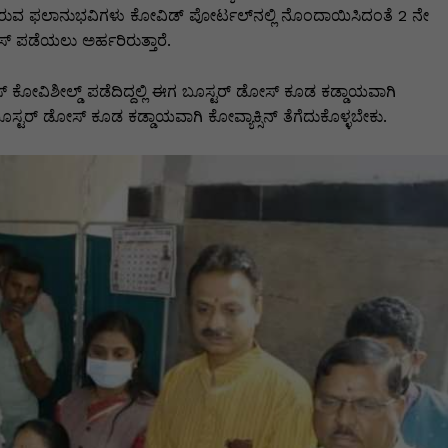
ದಿರುವ ಫಲಾನುಭವಿಗಳು ಕೋವಿಡ್ ಪೋರ್ಟಲ್‍ನಲ್ಲಿ ನೊಂದಾಯಿಸಿದಂತೆ 2 ನೇ
ಪಡೆಯಲು ಅರ್ಹರಿರುತ್ತಾರೆ.
ಶೀಲ್ಡ್ ಪಡೆದಿದ್ದಲ್ಲಿ ಈಗ ಬೂಸ್ಟರ್ ಡೋಸ್ ಕೂಡ ಕಡ್ಡಾಯವಾಗಿ
ಲಿ ಬೂಸ್ಟರ್ ಡೋಸ್ ಕೂಡ ಕಡ್ಡಾಯವಾಗಿ ಕೋವ್ಯಾಕ್ಸಿನ್ ತೆಗೆದುಕೊಳ್ಳಬೇಕು.