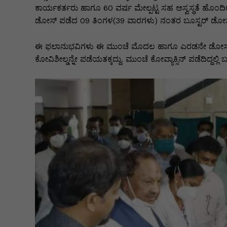
k
er
ಕಾರ್ಯಕರ್ತರು ಹಾಗೂ 60 ವರ್ಷ ಮೇಲ್ಪಟ್ಟ ಸಹ ಅಸ್ವಸ್ಥತೆ ಹೊಂ
ಡೋಸ್ ಪಡೆದ 09 ತಿಂಗಳ(39 ವಾರಗಳು) ನಂತರ ಬೂಸ್ಟರ್ ಡೋಸ್ 
ಈ ಫಲಾನುಭವಿಗಳು ಈ ಮುಂಚೆ ಮೊದಲ ಹಾಗೂ ಎರಡನೇ ಡೋಸ್ ಕೋವಿ
ಕೋವಿಶೀಲ್ಡನ್ನೇ ಪಡೆಯತಕ್ಕದ್ದು. ಮುಂಚೆ ಕೋವ್ಯಾಕ್ಸಿನ್ ಪಡೆದಿದ್ದಲ್