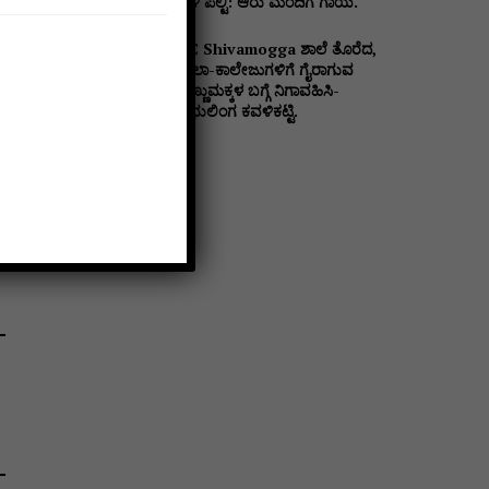
ಬಳಿ ಪಲ್ಟಿ: ಆರು ಮಂದಿಗೆ ಗಾಯ.
DC Shivamogga ಶಾಲೆ ತೊರೆದ,
ಶಾಲಾ-ಕಾಲೇಜುಗಳಿಗೆ ಗೈರಾಗುವ
ಹೆಣ್ಣುಮಕ್ಕಳ ಬಗ್ಗೆ ನಿಗಾವಹಿಸಿ-
ಪ್ರಭುಲಿಂಗ ಕವಳಿಕಟ್ಟಿ.