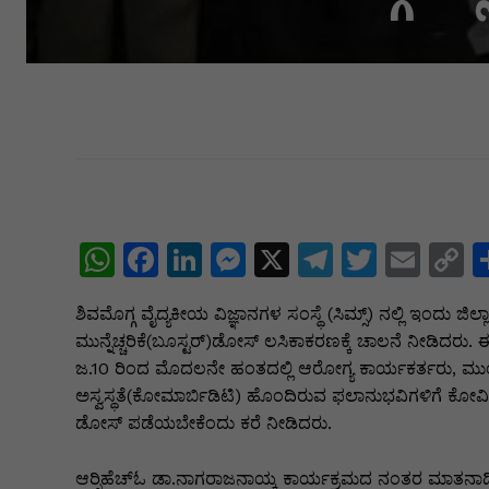
W
F
Li
M
X
T
T
E
C
h
a
n
e
el
w
m
o
ಶಿವಮೊಗ್ಗ ವೈದ್ಯಕೀಯ ವಿಜ್ಞಾನಗಳ ಸಂಸ್ಥೆ (ಸಿಮ್ಸ್) ನಲ್ಲಿ ಇಂದು ಜ
at
c
k
s
e
itt
ai
p
ಮುನ್ನೆಚ್ಚರಿಕೆ(ಬೂಸ್ಟರ್)ಡೋಸ್ ಲಸಿಕಾಕರಣಕ್ಕೆ ಚಾಲನೆ ನೀಡಿದರು
s
e
e
s
gr
er
l
y
ಜ.10 ರಿಂದ ಮೊದಲನೇ ಹಂತದಲ್ಲಿ ಆರೋಗ್ಯ ಕಾರ್ಯಕರ್ತರು, ಮುಂ
A
b
dI
e
a
L
ಅಸ್ವಸ್ಥತೆ(ಕೋಮಾರ್ಬಿಡಿಟಿ) ಹೊಂದಿರುವ ಫಲಾನುಭವಿಗಳಿಗೆ ಕೋವಿಡ್
ಡೋಸ್ ಪಡೆಯಬೇಕೆಂದು ಕರೆ ನೀಡಿದರು.
p
o
n
n
m
n
p
o
g
k
ಆರ್‍ಸಿಹೆಚ್‍ಓ ಡಾ.ನಾಗರಾಜನಾಯ್ಕ ಕಾರ್ಯಕ್ರಮದ ನಂತರ ಮಾತನಾ