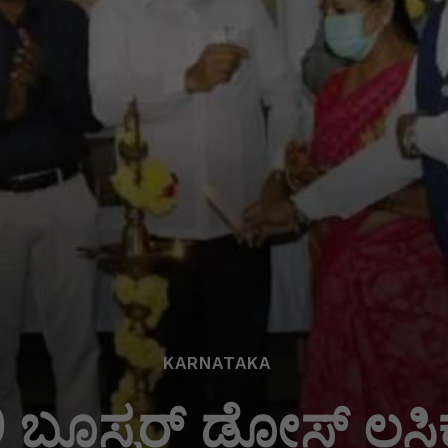
KARNATAKA
್ಲಿ ಬೂಸ್ಟರ್ ಡೋಸ್ ಲ