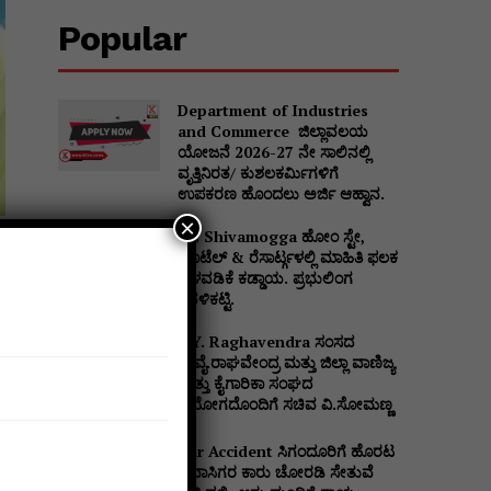
Popular
Department of Industries
and Commerce ಜಿಲ್ಲಾವಲಯ
ಯೋಜನೆ 2026-27 ನೇ ಸಾಲಿನಲ್ಲಿ
ವೃತ್ತಿನಿರತ/ ಕುಶಲಕರ್ಮಿಗಳಿಗೆ
ಉಪಕರಣ ಹೊಂದಲು ಅರ್ಜಿ ಆಹ್ವಾನ.
×
DC Shivamogga ಹೋಂ ಸ್ಟೇ,
ಹೊಟೆಲ್ & ರೆಸಾರ್ಟ್ಗಳಲ್ಲಿ ಮಾಹಿತಿ ಫಲಕ
ಅಳವಡಿಕೆ ಕಡ್ಡಾಯ. ಪ್ರಭುಲಿಂಗ
ಕವಳಿಕಟ್ಟಿ.
B.Y. Raghavendra ಸಂಸದ
ಬಿ.ವೈ.ರಾಘವೇಂದ್ರ ಮತ್ತು ಜಿಲ್ಲಾ ವಾಣಿಜ್ಯ
ಮತ್ತು ಕೈಗಾರಿಕಾ ಸಂಘದ
ನಿಯೋಗದೊಂದಿಗೆ ಸಚಿವ ವಿ‌.ಸೋಮಣ್ಣ
Car Accident ಸಿಗಂದೂರಿಗೆ ಹೊರಟ
ಪ್ರವಾಸಿಗರ ಕಾರು ಚೋರಡಿ ಸೇತುವೆ