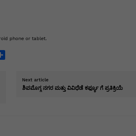
oid phone or tablet.
S
h
ar
Next article
e
ಶಿವಮೊಗ್ಗ ನಗರ ಮತ್ತು ವಿವಿಧೆಡೆ ಕರ್ಫ್ಯೂ ಗೆ ಪ್ರತಿಕ್ರಿಯೆ
i