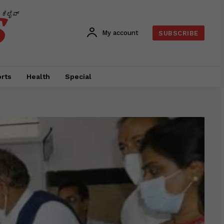
s
ಕೆಲೈವ್
My account
SUBSCRIBE
rts
Health
Special