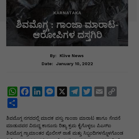
KARNATAKA
ಶಿ‌ವಮೊಗ್ಗ : ಗಾಂಜಾ ಮಾರಾಟ-
ಆರೋಪಿಗಳ ದಸ್ತಗಿರಿ
By:
Klive News
January 10, 2022
Date:
W
F
Li
M
X
T
T
E
C
h
a
n
e
el
w
m
o
S
at
c
k
s
e
itt
ai
p
h
ಶಿವಮೊಗ್ಗ ನಗರದಲ್ಲಿ ಮಾದಕ ವಸ್ತು ಗಾಂಜಾ ಮಾರಾಟ ಹಾಗೂ ಸೇವನೆ
s
e
e
s
gr
er
l
y
ar
ಮಾಡುವವರ ವಿರುದ್ಧ ಕಾನೂನು ರಿತ್ಯಾ ಕ್ರಮ ಕೈಗೊಳ್ಳಲು ಪಿಎಸ್ಐ
A
b
dI
e
a
Li
e
ಶಿವಮೊಗ್ಗ ಗ್ರಾಮಾಂತರ ಪೊಲೀಸ್ ಠಾಣೆ ಮತ್ತು ಸಿಬ್ಬಂದಿಗಳನ್ನೊಳಗೊಂಡ