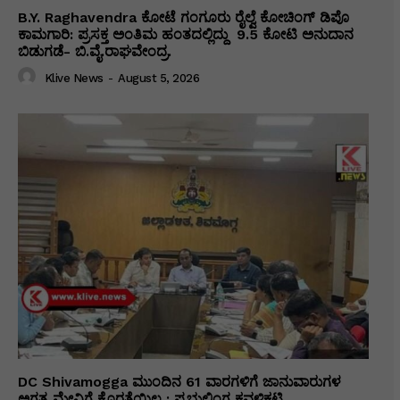
B.Y. Raghavendra ಕೋಟೆ ಗಂಗೂರು ರೈಲ್ವೆ ಕೋಚಿಂಗ್ ಡಿಪೊ
ಕಾಮಗಾರಿ: ಪ್ರಸಕ್ತ ಅಂತಿಮ ಹಂತದಲ್ಲಿದ್ದು ₹ 9.5 ಕೋಟಿ ಅನುದಾನ
ಬಿಡುಗಡೆ- ಬಿ.ವೈ.ರಾಘವೇಂದ್ರ.
Klive News
-
August 5, 2026
DC Shivamogga ಮುಂದಿನ 61 ವಾರಗಳಿಗೆ ಜಾನುವಾರುಗಳ
ಅಗತ್ಯ ಮೇವಿಗೆ ಕೊರತೆಯಿಲ್ಲ : ಪ್ರಭುಲಿಂಗ ಕವಳಿಕಟ್ಟಿ