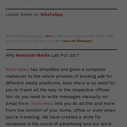
Latest News on
WhatsApp
Send a Whatsapp message
‘
Start
‘
to this contact to get started. That’s it! We
will send you your daily dose of positive
news on Whatsapp
!
Why
Keelambi Media
Lab Pvt Ltd ?
Klive News
has simplified and given a complete
makeover to the whole process of booking ads for
different media platforms. Now there is no need for
you to travel all the way to the respective offices.
Nor do you need to write messages manually on
Email form.
Klive.news
lets you do all this and more
from the comfort of your home, office or even when
you’re travelling. We have created a niche for
ourselves in the world of advertising and our work