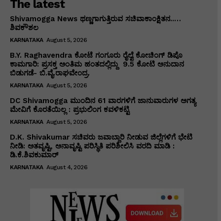
The latest
Shivamogga News ಥಣ್ಣಗಾಗುತ್ತಿರುವ ಸಚಿವಾಕಾಂಕ್ಷಿತನ..…
ಶಿವಕೌಶಲ
KARNATAKA
August 5, 2026
B.Y. Raghavendra ಕೋಟೆ ಗಂಗೂರು ರೈಲ್ವೆ ಕೋಚಿಂಗ್ ಡಿಪೊ
ಕಾಮಗಾರಿ: ಪ್ರಸಕ್ತ ಅಂತಿಮ ಹಂತದಲ್ಲಿದ್ದು ₹ 9.5 ಕೋಟಿ ಅನುದಾನ
ಬಿಡುಗಡೆ- ಬಿ.ವೈ.ರಾಘವೇಂದ್ರ.
KARNATAKA
August 5, 2026
DC Shivamogga ಮುಂದಿನ 61 ವಾರಗಳಿಗೆ ಜಾನುವಾರುಗಳ ಅಗತ್ಯ
ಮೇವಿಗೆ ಕೊರತೆಯಿಲ್ಲ : ಪ್ರಭುಲಿಂಗ ಕವಳಿಕಟ್ಟಿ
KARNATAKA
August 5, 2026
D.K. Shivakumar ಸಚಿವರು ಜವಾಬ್ದಾರಿ ನೀಡುವ ಜಿಲ್ಲೆಗಳಿಗೆ ಭೇಟಿ
ನೀಡಿ: ಅತವೃಷ್ಟಿ, ಅನಾವೃಷ್ಟಿ ಪರಿಸ್ಥಿತಿ ಪರಿಶೀಲಿಸಿ ವರದಿ ಮಾಡಿ :
ಡಿ.ಕೆ.ಶಿವಕುಮಾರ್
KARNATAKA
August 4, 2026