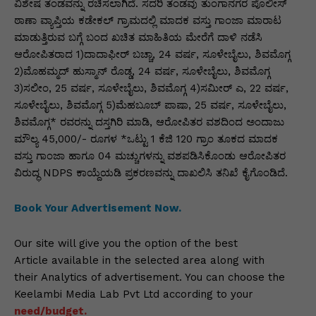
p
o
n
n
m
n
ವಿಶೇಷ ತಂಡವನ್ನು ರಚಿಸಲಾಗಿದೆ. ಸದರಿ ತಂಡವು ತುಂಗಾನಗರ ಪೊಲೀಸ್
ಠಾಣಾ ವ್ಯಾಪ್ತಿಯ ಕಡೇಕಲ್ ಗ್ರಾಮದಲ್ಲಿ ಮಾದಕ ವಸ್ತು ಗಾಂಜಾ ಮಾರಾಟ
p
o
g
k
ಮಾಡುತ್ತಿರುವ ಬಗ್ಗೆ ಬಂದ ಖಚಿತ ಮಾಹಿತಿಯ ಮೇರೆಗೆ ದಾಳಿ ನಡೆಸಿ
k
er
ಆರೋಪಿತರಾದ 1)ದಾದಾಫೀರ್ ಬಚ್ಚಾ, 24 ವರ್ಷ, ಸೂಳೇಬೈಲು, ಶಿವಮೊಗ್ಗ
2)ಮೊಹಮ್ಮದ್ ಹುಸ್ಮಾನ್ ರೊಡ್ಡ, 24 ವರ್ಷ, ಸೂಳೇಬೈಲು, ಶಿವಮೊಗ್ಗ
3)ಸಲೀಂ, 25 ವರ್ಷ, ಸೂಳೇಬೈಲು, ಶಿವಮೊಗ್ಗ 4)ಸಮೀರ್ ಎ, 22 ವರ್ಷ,
ಸೂಳೇಬೈಲು, ಶಿವಮೊಗ್ಗ 5)ಮೆಹಬೂಬ್ ಪಾಷಾ, 25 ವರ್ಷ, ಸೂಳೇಬೈಲು,
ಶಿವಮೊಗ್ಗ* ರವರನ್ನು ದಸ್ತಗಿರಿ ಮಾಡಿ, ಆರೋಪಿತರ ವಶದಿಂದ ಅಂದಾಜು
ಮೌಲ್ಯ 45,000/- ರೂಗಳ *ಒಟ್ಟು 1 ಕೆಜಿ 120 ಗ್ರಾಂ ತೂಕದ ಮಾದಕ
ವಸ್ತು ಗಾಂಜಾ ಹಾಗೂ 04 ಮಚ್ಚುಗಳನ್ನು ವಶಪಡಿಸಿಕೊಂಡು ಆರೋಪಿತರ
ವಿರುದ್ಧ NDPS ಕಾಯ್ದೆಯಡಿ ಪ್ರಕರಣವನ್ನು ದಾಖಲಿಸಿ ತನಿಖೆ ಕೈಗೊಂಡಿದೆ.
Book Your Advertisement Now.
Our site will give you the option of the best
Article available in the selected area along with
their Analytics of advertisement. You can choose the
Keelambi Media Lab Pvt Ltd according to your
need/budget.