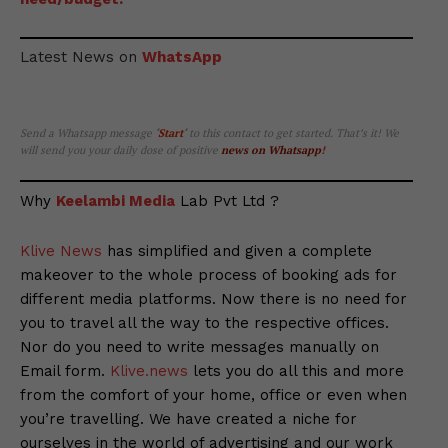
Latest News on
WhatsApp
Send a Whatsapp message
‘
Start
‘
to this contact to get started. That’s it! We
will send you your daily dose of positive
news on Whatsapp
!
Why
Keelambi Media
Lab Pvt Ltd ?
Klive News
has simplified and given a complete
makeover to the whole process of booking ads for
different media platforms. Now there is no need for
you to travel all the way to the respective offices.
Nor do you need to write messages manually on
Email form.
Klive.news
lets you do all this and more
from the comfort of your home, office or even when
you’re travelling. We have created a niche for
ourselves in the world of advertising and our work