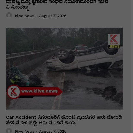
ವಾಣಿಜ್ಯ ಮತ್ತು ಕೈಗಾರಿಕಾ ಸಂಘದ ನಿಯೋಗದೊಂದಿಗೆ ಸಚಿವ
ವಿ‌.ಸೋಮಣ್ಣ
Klive News
-
August 7, 2026
Car Accident ಸಿಗಂದೂರಿಗೆ ಹೊರಟ ಪ್ರವಾಸಿಗರ ಕಾರು ಚೋರಡಿ
ಸೇತುವೆ ಬಳಿ ಪಲ್ಟಿ: ಆರು ಮಂದಿಗೆ ಗಾಯ.
Klive News
-
August 7, 2026