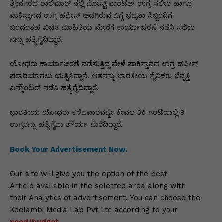
p
o
n
n
m
n
ಶ್ರೀನಗರದ ಶಾಲಿಮಾರ್ ನಲ್ಲಿ ಮೋಸ್ಟ್ ವಾಂಟೆಡ್ ಉಗ್ರ ಸಲೀಂ ಹಾಗೂ
p
o
g
k
ಪಾಕಿಸ್ತಾನದ ಉಗ್ರ ಹಫೀಸ್ ಅಡಗಿರುವ ಬಗ್ಗೆ ಭದ್ರತಾ ಸಿಬ್ಬಂದಿಗೆ
ಬಂದಂತಹ ಖಚಿತ ಮಾಹಿತಿಯ ಮೇರೆಗೆ ಕಾರ್ಯಾಚರಣೆ ನಡೆಸಿ ಸಲೀಂ
k
er
ನನ್ನು ಹತ್ಯೆಗೈದಿದ್ದಾರೆ.
ಯೋಧರು ಕಾರ್ಯಾಚರಣೆ ನಡೆಸುತ್ತಿದ್ದ ವೇಳೆ ಪಾಕಿಸ್ತಾನದ ಉಗ್ರ ಹಫೀಸ್
ಪರಾರಿಯಾಗಲು ಯತ್ನಿಸಿದ್ದಾನೆ. ಆತನನ್ನು ಭಾರತೀಯ ಸೈನಿಕರು ಬೆನ್ನತ್ತಿ
ಎನ್ಕೌಂಟರ್ ನಡೆಸಿ ಹತ್ಯೆಗೈದಿದ್ದಾರೆ.
ಭಾರತೀಯ ಯೋಧರು ಕಳೆದವಾರವಷ್ಟೇ ಕೇವಲ 36 ಗಂಟೆಯಲ್ಲಿ 9
ಉಗ್ರರನ್ನು ಹತ್ಯೆಗೈದು ಶೌರ್ಯ ಮೆರೆದಿದ್ದಾರೆ.
Book Your Advertisement Now.
Our site will give you the option of the best
Article available in the selected area along with
their Analytics of advertisement. You can choose the
Keelambi Media Lab Pvt Ltd according to your
need/budget.