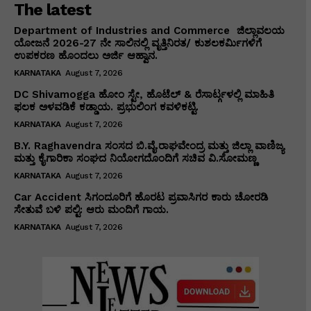
The latest
Department of Industries and Commerce ಜಿಲ್ಲಾವಲಯ
ಯೋಜನೆ 2026-27 ನೇ ಸಾಲಿನಲ್ಲಿ ವೃತ್ತಿನಿರತ/ ಕುಶಲಕರ್ಮಿಗಳಿಗೆ
ಉಪಕರಣ ಹೊಂದಲು ಅರ್ಜಿ ಆಹ್ವಾನ.
KARNATAKA
August 7, 2026
DC Shivamogga ಹೋಂ ಸ್ಟೇ, ಹೊಟೆಲ್ & ರೆಸಾರ್ಟ್ಗಳಲ್ಲಿ ಮಾಹಿತಿ
ಫಲಕ ಅಳವಡಿಕೆ ಕಡ್ಡಾಯ. ಪ್ರಭುಲಿಂಗ ಕವಳಿಕಟ್ಟಿ.
KARNATAKA
August 7, 2026
B.Y. Raghavendra ಸಂಸದ ಬಿ.ವೈ.ರಾಘವೇಂದ್ರ ಮತ್ತು ಜಿಲ್ಲಾ ವಾಣಿಜ್ಯ
ಮತ್ತು ಕೈಗಾರಿಕಾ ಸಂಘದ ನಿಯೋಗದೊಂದಿಗೆ ಸಚಿವ ವಿ‌.ಸೋಮಣ್ಣ
KARNATAKA
August 7, 2026
Car Accident ಸಿಗಂದೂರಿಗೆ ಹೊರಟ ಪ್ರವಾಸಿಗರ ಕಾರು ಚೋರಡಿ
ಸೇತುವೆ ಬಳಿ ಪಲ್ಟಿ: ಆರು ಮಂದಿಗೆ ಗಾಯ.
KARNATAKA
August 7, 2026