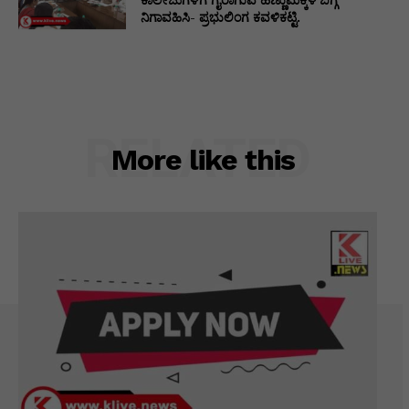
ನಿಗಾವಹಿಸಿ- ಪ್ರಭುಲಿಂಗ ಕವಳಿಕಟ್ಟಿ.
RELATED
More like this