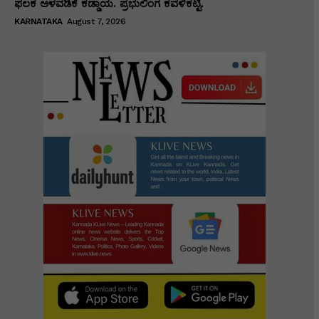
ಫಲಕ ಅಳವಡಿಕೆ ಕಡ್ಡಾಯ. ಪ್ರಭುಲಿಂಗ ಕವಳಿಕಟ್ಟಿ.
KARNATAKA
August 7, 2026