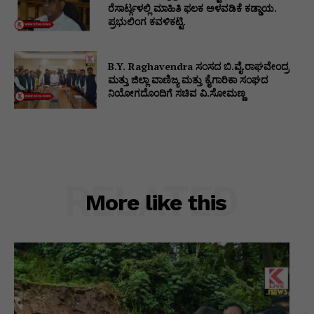
ರೆಸಾರ್ಟ್ಗಳಲ್ಲಿ ಮಾಹಿತಿ ಫಲಕ ಅಳವಡಿಕೆ ಕಡ್ಡಾಯ.
ಪ್ರಭುಲಿಂಗ ಕವಳಿಕಟ್ಟಿ.
B.Y. Raghavendra ಸಂಸದ ಬಿ.ವೈ.ರಾಘವೇಂದ್ರ
ಮತ್ತು ಜಿಲ್ಲಾ ವಾಣಿಜ್ಯ ಮತ್ತು ಕೈಗಾರಿಕಾ ಸಂಘದ
ನಿಯೋಗದೊಂದಿಗೆ ಸಚಿವ ವಿ‌.ಸೋಮಣ್ಣ
RELATED
More like this