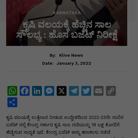
KARNATAKA
ಕೃಷಿ ವಲಯಕ್ಕೆ ಹೆಚ್ಚಿನ ಸಾಲ
ಸೌಲಭ್ಯ : ಹೊಸ ಬಜೆಟ್ ನಿರೀಕ್ಷೆ
By:
Klive News
January 3, 2022
Date:
W
F
Li
M
X
T
T
E
C
h
a
n
e
el
w
m
o
S
at
c
k
s
e
itt
ai
p
h
ಕೃಷಿ ವಲಯಕ್ಕೆ ಉತ್ತೇಜನ ನೀಡುವ ಉದ್ದೇಶದಿಂದ 2022-23ನೇ ಸಾಲಿನ
s
e
e
s
gr
er
l
y
ar
ಬಜೆಟ್ ನಲ್ಲಿ ಕೇಂದ್ರ ಸರ್ಕಾರ ಕೃಷಿ ಸಾಲ ಗುರಿಯನ್ನು 18 ಲಕ್ಷ ಕೋಟಿಗೆ
A
b
dI
e
a
Li
e
ಹೆಚ್ಚಿಸುವ ಸಾಧ್ಯತೆ ಇದೆ. ಕೇಂದ್ರ ಬಜೆಟ್ ಅನ್ನು ಹಣಕಾಸು ಸಚಿವೆ