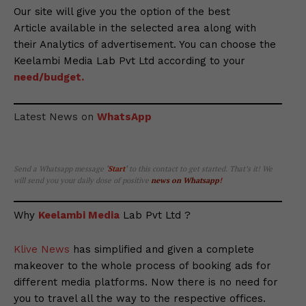
Our site will give you the option of the best
Article available in the selected area along with
their Analytics of advertisement. You can choose the
Keelambi Media Lab Pvt Ltd according to your
need/budget.
Latest News on
WhatsApp
Send a Whatsapp message
‘
Start
‘
to this contact to get started. That’s it! We
will send you your daily dose of positive
news on Whatsapp
!
Why
Keelambi Media
Lab Pvt Ltd ?
Klive News
has simplified and given a complete
makeover to the whole process of booking ads for
different media platforms. Now there is no need for
you to travel all the way to the respective offices.