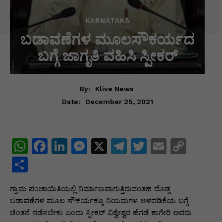
KARNATAKA
ಬಡಾವಣೆಗಳ ಮೂಲಸೌಕರ್ಯದ
ಬಗ್ಗೆ ಜಾಗೃತಿ ವಹಿಸಿ ಸ್ಪೀಕರ್
By:
Klive News
December 25, 2021
Date:
W
F
Li
M
X
T
T
E
C
h
a
n
e
el
w
m
o
S
at
c
k
s
e
itt
ai
p
h
ಗ್ರಾಮ ಪಂಚಾಯಿತಿಯಲ್ಲಿ ನಿರ್ಮಾಣವಾಗುತ್ತಿರುವಂತಹ ದೊಡ್ಡ
s
e
e
s
gr
er
l
y
ar
ಬಡಾವಣೆಗಳ ಮೂಲ ಸೌಕರ್ಯಕ್ಕೂ ನಿಯಮಗಳ ಅಳವಡಿಕೆಯ ಬಗ್ಗೆ
A
b
dI
e
a
Li
e
ಚಿಂತನೆ ನಡೆಸಬೇಕು ಎಂದು ಸ್ಪೀಕರ್ ವಿಶ್ವೇಶ್ವರ ಹೆಗಡೆ ಕಾಗೇರಿ ಅವರು