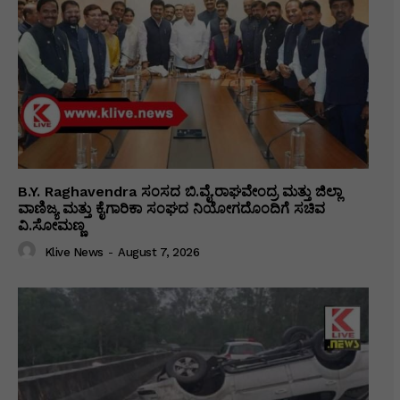
B.Y. Raghavendra ಸಂಸದ ಬಿ.ವೈ.ರಾಘವೇಂದ್ರ ಮತ್ತು ಜಿಲ್ಲಾ
ವಾಣಿಜ್ಯ ಮತ್ತು ಕೈಗಾರಿಕಾ ಸಂಘದ ನಿಯೋಗದೊಂದಿಗೆ ಸಚಿವ
ವಿ‌.ಸೋಮಣ್ಣ
Klive News
-
August 7, 2026