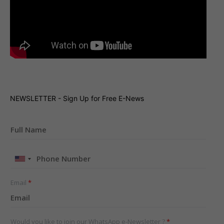
NEWSLETTER - Sign Up for Free E-News
United
States
+1
Email
*
Would you like to join our WhatsApp e-Newsletter ?
*