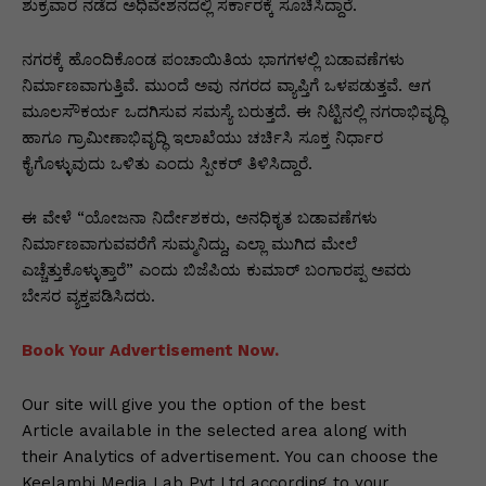
p
o
n
n
m
n
ಶುಕ್ರವಾರ ನಡೆದ ಅಧಿವೇಶನದಲ್ಲಿ ಸರ್ಕಾರಕ್ಕೆ ಸೂಚಿಸಿದ್ದಾರೆ.
p
o
g
k
ನಗರಕ್ಕೆ ಹೊಂದಿಕೊಂಡ ಪಂಚಾಯಿತಿಯ ಭಾಗಗಳಲ್ಲಿ ಬಡಾವಣೆಗಳು
k
er
ನಿರ್ಮಾಣವಾಗುತ್ತಿವೆ. ಮುಂದೆ ಅವು ನಗರದ ವ್ಯಾಪ್ತಿಗೆ ಒಳಪಡುತ್ತವೆ. ಆಗ
ಮೂಲಸೌಕರ್ಯ ಒದಗಿಸುವ ಸಮಸ್ಯೆ ಬರುತ್ತದೆ. ಈ ನಿಟ್ಟಿನಲ್ಲಿ ನಗರಾಭಿವೃದ್ಧಿ
ಹಾಗೂ ಗ್ರಾಮೀಣಾಭಿವೃದ್ಧಿ ಇಲಾಖೆಯು ಚರ್ಚಿಸಿ ಸೂಕ್ತ ನಿರ್ಧಾರ
ಕೈಗೊಳ್ಳುವುದು ಒಳಿತು ಎಂದು ಸ್ಪೀಕರ್ ತಿಳಿಸಿದ್ದಾರೆ.
ಈ ವೇಳೆ “ಯೋಜನಾ ನಿರ್ದೇಶಕರು, ಅನಧಿಕೃತ ಬಡಾವಣೆಗಳು
ನಿರ್ಮಾಣವಾಗುವವರೆಗೆ ಸುಮ್ಮನಿದ್ದು, ಎಲ್ಲಾ ಮುಗಿದ ಮೇಲೆ
ಎಚ್ಚೆತ್ತುಕೊಳ್ಳುತ್ತಾರೆ” ಎಂದು ಬಿಜೆಪಿಯ ಕುಮಾರ್ ಬಂಗಾರಪ್ಪ ಅವರು
ಬೇಸರ ವ್ಯಕ್ತಪಡಿಸಿದರು.
Book Your Advertisement Now.
Our site will give you the option of the best
Article available in the selected area along with
their Analytics of advertisement. You can choose the
Keelambi Media Lab Pvt Ltd according to your