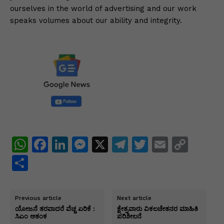
ourselves in the world of advertising and our work
speaks volumes about our ability and integrity.
W
F
Li
M
X
T
T
E
C
h
a
n
e
el
w
m
o
S
at
c
k
s
e
itt
ai
p
h
s
e
e
s
gr
er
l
y
ar
Previous article
Next article
A
b
dI
e
a
Li
e
ಯೋಜನೆ ತರವಾದರೆ ವೆಚ್ಚ ಏರಿಕೆ :
ಕ್ಷೇತ್ರವಾರು ವಿಕಲಚೇತನರ ಮಾಹಿತಿ
ಸಿಎಂ ಆತಂಕ
ಪರಿಶೀಲನೆ