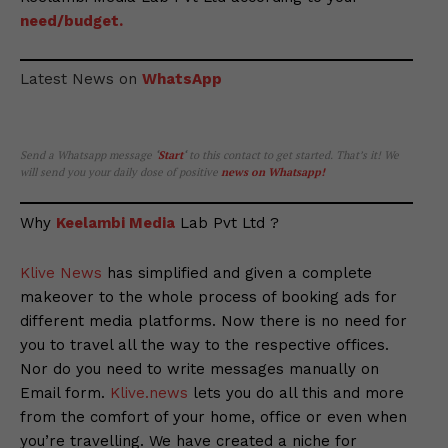
need/budget.
Latest News on
WhatsApp
Send a Whatsapp message
‘
Start
‘
to this contact to get started. That’s it! We
will send you your daily dose of positive
news on Whatsapp
!
Why
Keelambi Media
Lab Pvt Ltd ?
Klive News
has simplified and given a complete
makeover to the whole process of booking ads for
different media platforms. Now there is no need for
you to travel all the way to the respective offices.
Nor do you need to write messages manually on
Email form.
Klive.news
lets you do all this and more
from the comfort of your home, office or even when
you’re travelling. We have created a niche for