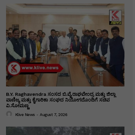
B.Y. Raghavendra ಸಂಸದ ಬಿ.ವೈ.ರಾಘವೇಂದ್ರ ಮತ್ತು ಜಿಲ್ಲಾ
ವಾಣಿಜ್ಯ ಮತ್ತು ಕೈಗಾರಿಕಾ ಸಂಘದ ನಿಯೋಗದೊಂದಿಗೆ ಸಚಿವ
ವಿ‌.ಸೋಮಣ್ಣ
Klive News
-
August 7, 2026