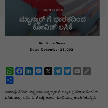
KARNATAKA
ಮ್ಯಾನ್ಮಾರ್ ಗೆ ಭಾರತದಿಂದ
ಕೋವಿಡ್ ಲಸಿಕೆ
By:
Klive News
December 24, 2021
Date:
W
F
Li
M
X
T
T
E
C
h
a
n
e
el
w
m
o
S
at
c
k
s
e
itt
ai
p
h
ಭಾರತವು ನೆರೆಯ ರಾಷ್ಟ್ರವಾದ ಮ್ಯಾನ್ಮಾರ್ ಗೆ ಹತ್ತು ಲಕ್ಷ ಡೋಸ್ ಕೋವಿಡ್
s
e
e
s
gr
er
l
y
ar
ಲಸಿಕೆ, ಹತ್ತು ಸಾವಿರ ಟನ್ ಅಕ್ಕಿ ಹಾಗೂ ಗೋಧಿಯನ್ನು ಕಳುಹಿಸಿಕೊಟ್ಟಿದೆ.
A
b
dI
e
a
Li
e