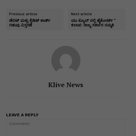
at
c
k
s
e
itt
ai
p
h
s
e
e
s
gr
er
l
y
ar
Previous article
Next article
A
b
dI
e
a
Li
e
ಡೆಬಿಟ್ ಮತ್ತು ಕ್ರೆಡಿಟ್ ಕಾರ್ಡ್
ಯು ಟ್ಯೂಬ್ ನಲ್ಲಿ ಹೈಕೋರ್ಟ್ ”
ಗಡುವು ವಿಸ್ತರಣೆ
ಕಲಾಪ: ರಾಜ್ಯ ಸರ್ಕಾರ ಸಮ್ಮತಿ
p
o
n
n
m
n
p
o
g
k
k
er
Klive News
LEAVE A REPLY