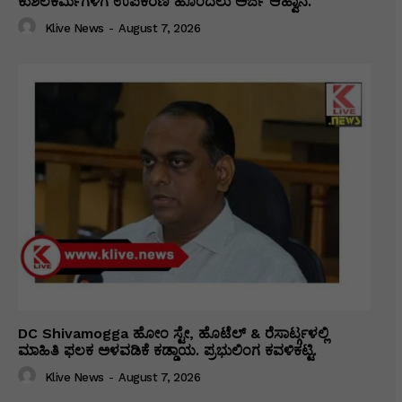
ಕುಶಲಕರ್ಮಿಗಳಿಗೆ ಉಪಕರಣ ಹೊಂದಲು ಅರ್ಜಿ ಆಹ್ವಾನ.
Klive News
-
August 7, 2026
DC Shivamogga ಹೋಂ ಸ್ಟೇ, ಹೊಟೆಲ್ & ರೆಸಾರ್ಟ್ಗಳಲ್ಲಿ
ಮಾಹಿತಿ ಫಲಕ ಅಳವಡಿಕೆ ಕಡ್ಡಾಯ. ಪ್ರಭುಲಿಂಗ ಕವಳಿಕಟ್ಟಿ.
Klive News
-
August 7, 2026