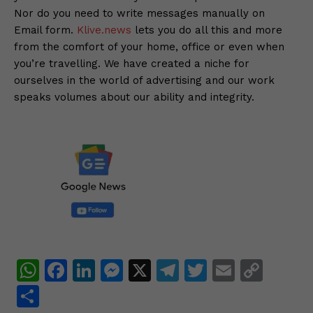
Nor do you need to write messages manually on
Email form.
Klive.news
lets you do all this and more
from the comfort of your home, office or even when
you’re travelling. We have created a niche for
ourselves in the world of advertising and our work
speaks volumes about our ability and integrity.
W
F
Li
M
X
T
T
E
C
h
a
n
e
el
w
m
o
S