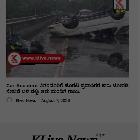
Car Accident ಸಿಗಂದೂರಿಗೆ ಹೊರಟ ಪ್ರವಾಸಿಗರ ಕಾರು ಚೋರಡಿ
ಸೇತುವೆ ಬಳಿ ಪಲ್ಟಿ: ಆರು ಮಂದಿಗೆ ಗಾಯ.
Klive News
-
August 7, 2026
KLive.News
ಕೆಲೈವ್