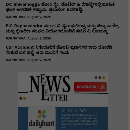
DC Shivamogga ಹೋಂ ಸ್ಟೇ, ಹೊಟೆಲ್ & ರೆಸಾರ್ಟ್ಗಳಲ್ಲಿ ಮಾಹಿತಿ
ಫಲಕ ಅಳವಡಿಕೆ ಕಡ್ಡಾಯ. ಪ್ರಭುಲಿಂಗ ಕವಳಿಕಟ್ಟಿ.
KARNATAKA
August 7, 2026
B.Y. Raghavendra ಸಂಸದ ಬಿ.ವೈ.ರಾಘವೇಂದ್ರ ಮತ್ತು ಜಿಲ್ಲಾ ವಾಣಿಜ್ಯ
ಮತ್ತು ಕೈಗಾರಿಕಾ ಸಂಘದ ನಿಯೋಗದೊಂದಿಗೆ ಸಚಿವ ವಿ‌.ಸೋಮಣ್ಣ
KARNATAKA
August 7, 2026
Car Accident ಸಿಗಂದೂರಿಗೆ ಹೊರಟ ಪ್ರವಾಸಿಗರ ಕಾರು ಚೋರಡಿ
ಸೇತುವೆ ಬಳಿ ಪಲ್ಟಿ: ಆರು ಮಂದಿಗೆ ಗಾಯ.
KARNATAKA
August 7, 2026