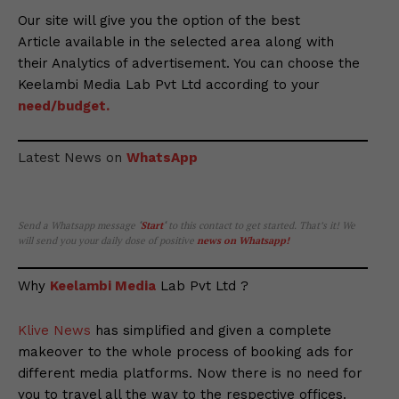
Our site will give you the option of the best
Article available in the selected area along with
their Analytics of advertisement. You can choose the
Keelambi Media Lab Pvt Ltd according to your
need/budget.
Latest News on
WhatsApp
Send a Whatsapp message
‘
Start
‘
to this contact to get started. That’s it! We
will send you your daily dose of positive
news on Whatsapp
!
Why
Keelambi Media
Lab Pvt Ltd ?
Klive News
has simplified and given a complete
makeover to the whole process of booking ads for
different media platforms. Now there is no need for
you to travel all the way to the respective offices.