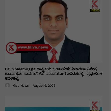
DC Shivamogga ರಾಷ್ಟ್ರೀಯ ಜಂತುಹುಳು ನಿವಾರಣಾ ವಿಶೇಷ
ಕಾರ್ಯಕ್ರಮ ಸಾರ್ವಜನಿಕರು ಸದುಪಯೋಗ ಪಡಿಸಿಕೊಳ್ಳಿ- ಪ್ರಭುಲಿಂಗ
ಕವಳಿಕಟ್ಟಿ
Klive News
-
August 6, 2026