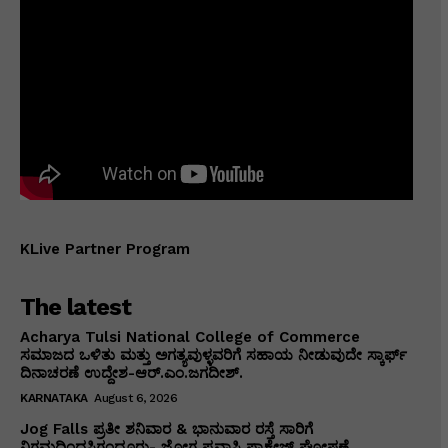
KLive Partner Program
The latest
Acharya Tulsi National College of Commerce
ಸಮಾಜದ ಒಳಿತು ಮತ್ತು ಅಗತ್ಯವುಳ್ಳವರಿಗೆ ಸಹಾಯ ನೀಡುವುದೇ ಸ್ಕಾರ್ಫ್
ದಿನಾಚರಣೆ ಉದ್ದೇಶ-ಆರ್.ಎಂ.ಜಗದೀಶ್.
KARNATAKA
August 6, 2026
Jog Falls ಪ್ರತೀ ಶನಿವಾರ & ಭಾನುವಾರ ರಸ್ತೆ ಸಾರಿಗೆ
ನಿಗಮದಿಂದಸಿಗಂದೂರು- ಜೋಗ ಪ್ರವಾಸಿ ಪ್ಯಾಕೇಜ್ ಘೋಷಣೆ.