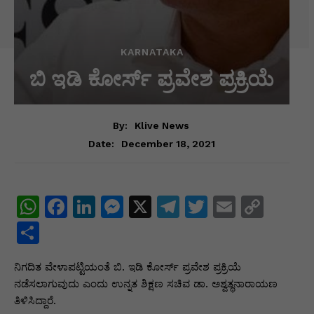
KARNATAKA
ಬಿ ಇಡಿ ಕೋರ್ಸ್ ಪ್ರವೇಶ ಪ್ರಕ್ರಿಯೆ
By:
Klive News
December 18, 2021
Date:
W
F
Li
M
X
T
T
E
C
h
a
n
e
el
w
m
o
S
at
c
k
s
e
itt
ai
p
h
ನಿಗದಿತ ವೇಳಾಪಟ್ಟಿಯಂತೆ ಬಿ. ಇಡಿ ಕೋರ್ಸ್ ಪ್ರವೇಶ ಪ್ರಕ್ರಿಯೆ
s
e
e
s
gr
er
l
y
ar
ನಡೆಸಲಾಗುವುದು ಎಂದು ಉನ್ನತ ಶಿಕ್ಷಣ ಸಚಿವ ಡಾ. ಅಶ್ವತ್ಥನಾರಾಯಣ
A
b
dI
e
a
Li
e
ತಿಳಿಸಿದ್ದಾರೆ.