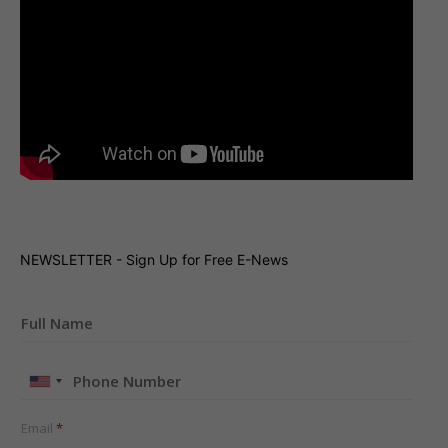
NEWSLETTER - Sign Up for Free E-News
United
States
+1
Email
*