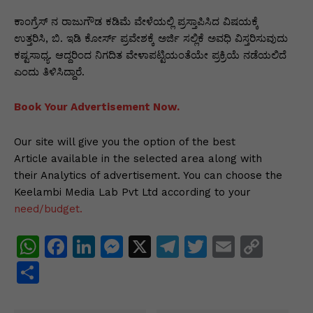
p
o
n
n
m
n
p
o
g
k
ಕಾಂಗ್ರೆಸ್ ನ ರಾಜುಗೌಡ ಕಡಿಮೆ ವೇಳೆಯಲ್ಲಿ ಪ್ರಸ್ತಾಪಿಸಿದ ವಿಷಯಕ್ಕೆ
ಉತ್ತರಿಸಿ, ಬಿ. ಇಡಿ ಕೋರ್ಸ್ ಪ್ರವೇಶಕ್ಕೆ ಅರ್ಜಿ ಸಲ್ಲಿಕೆ ಅವಧಿ ವಿಸ್ತರಿಸುವುದು
k
er
ಕಷ್ಟಸಾಧ್ಯ. ಆದ್ದರಿಂದ ನಿಗದಿತ ವೇಳಾಪಟ್ಟಿಯಂತೆಯೇ ಪ್ರಕ್ರಿಯೆ ನಡೆಯಲಿದೆ
ಎಂದು ತಿಳಿಸಿದ್ದಾರೆ.
Book Your Advertisement Now.
Our site will give you the option of the best
Article available in the selected area along with
their Analytics of advertisement. You can choose the
Keelambi Media Lab Pvt Ltd according to your
need/budget.
W
F
Li
M
X
T
T
E
C
h
a
n
e
el
w
m
o
S
at
c
k
s
e
itt
ai
p
h