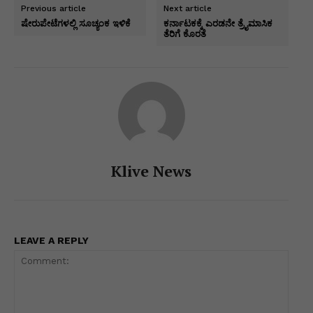
s
e
e
s
gr
er
l
y
ar
Previous article
Next article
A
b
dI
e
a
Li
e
ಷೇರುಪೇಟೆಗಳಲ್ಲಿ ಸೂಚ್ಯಂಕ ಇಳಿಕೆ
ಕರ್ನಾಟಕಕ್ಕೆ ಎರಡನೇ ತ್ರೈಮಾಸಿಕ
ತೆರಿಗೆ ಕೊರತೆ
p
o
n
n
m
n
p
o
g
k
k
er
Klive News
LEAVE A REPLY