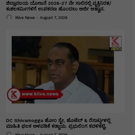
ಜಿಲ್ಲಾವಲಯ ಯೋಜನೆ 2026-27 ನೇ ಸಾಲಿನಲ್ಲಿ ವೃತ್ತಿನಿರತ/
ಕುಶಲಕರ್ಮಿಗಳಿಗೆ ಉಪಕರಣ ಹೊಂದಲು ಅರ್ಜಿ ಆಹ್ವಾನ.
Klive News
-
August 7, 2026
DC Shivamogga ಹೋಂ ಸ್ಟೇ, ಹೊಟೆಲ್ & ರೆಸಾರ್ಟ್ಗಳಲ್ಲಿ
ಮಾಹಿತಿ ಫಲಕ ಅಳವಡಿಕೆ ಕಡ್ಡಾಯ. ಪ್ರಭುಲಿಂಗ ಕವಳಿಕಟ್ಟಿ.
Klive News
-
August 7, 2026