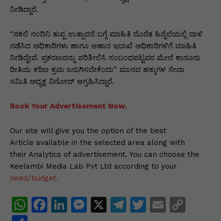
ನೀಡಿದ್ದಾರೆ.
“ನಕಲಿ ನಂದಿನಿ ತುಪ್ಪ ಉತ್ಪಾದನೆ ಬಗ್ಗೆ ಮಾಹಿತಿ ದೊರೆತ ಹಿನ್ನೆಲೆಯಲ್ಲಿ ದಾಳಿ
ನಡೆಸಿದ ಅಧಿಕಾರಿಗಳು ಹಾಗೂ ಆಹಾರ ಇಲಾಖೆ ಅಧಿಕಾರಿಗಳಿಗೆ ಮಾಹಿತಿ
ನೀಡಿದ್ದೇವೆ. ಪ್ರಕರಣವನ್ನು ಪರಿಶೀಲಿಸಿ ಸಂಬಂಧಪಟ್ಟವರ ಮೇಲೆ ಕಾನೂನು
ರೀತಿಯ ಕಠಿಣ ಕ್ರಮ ಜರುಗಿಸಬೇಕೆಂದು” ಮಾನವ ಹಕ್ಕುಗಳ ಸೇವಾ
ಸಮಿತಿ ಅಧ್ಯಕ್ಷ ವಿನೋದ್ ಆಗ್ರಹಿಸಿದ್ದಾರೆ.
Book Your Advertisement Now.
Our site will give you the option of the best
Article available in the selected area along with
their Analytics of advertisement. You can choose the
Keelambi Media Lab Pvt Ltd according to your
need/budget.
W
F
Li
M
X
T
T
E
C
h
a
n
e
el
w
m
o