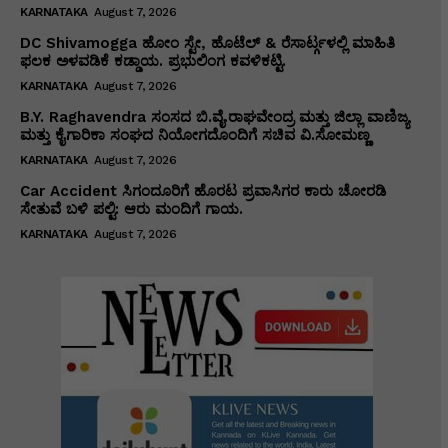
KARNATAKA
August 7, 2026
DC Shivamogga ಹೋಂ ಸ್ಟೇ, ಹೊಟೆಲ್ & ರೆಸಾರ್ಟ್ಗಳಲ್ಲಿ ಮಾಹಿತಿ
ಫಲಕ ಅಳವಡಿಕೆ ಕಡ್ಡಾಯ. ಪ್ರಭುಲಿಂಗ ಕವಳಿಕಟ್ಟಿ.
KARNATAKA
August 7, 2026
B.Y. Raghavendra ಸಂಸದ ಬಿ.ವೈ.ರಾಘವೇಂದ್ರ ಮತ್ತು ಜಿಲ್ಲಾ ವಾಣಿಜ್ಯ
ಮತ್ತು ಕೈಗಾರಿಕಾ ಸಂಘದ ನಿಯೋಗದೊಂದಿಗೆ ಸಚಿವ ವಿ‌.ಸೋಮಣ್ಣ
KARNATAKA
August 7, 2026
Car Accident ಸಿಗಂದೂರಿಗೆ ಹೊರಟ ಪ್ರವಾಸಿಗರ ಕಾರು ಚೋರಡಿ
ಸೇತುವೆ ಬಳಿ ಪಲ್ಟಿ: ಆರು ಮಂದಿಗೆ ಗಾಯ.
KARNATAKA
August 7, 2026