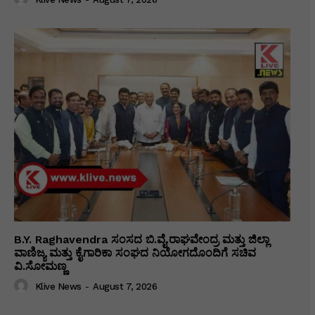
B.Y. Raghavendra ಸಂಸದ ಬಿ.ವೈ.ರಾಘವೇಂದ್ರ ಮತ್ತು ಜಿಲ್ಲಾ
ವಾಣಿಜ್ಯ ಮತ್ತು ಕೈಗಾರಿಕಾ ಸಂಘದ ನಿಯೋಗದೊಂದಿಗೆ ಸಚಿವ
ವಿ‌.ಸೋಮಣ್ಣ
Klive News
-
August 7, 2026