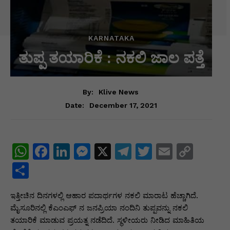
KARNATAKA
ತುಪ್ಪ ತಯಾರಿಕೆ : ನಕಲಿ ಜಾಲ ಪತ್ತೆ
By:
Klive News
December 17, 2021
Date:
W
F
Li
M
X
T
T
E
C
h
a
n
e
el
w
m
o
S
at
c
k
s
e
itt
ai
p
h
ಇತ್ತೀಚಿನ ದಿನಗಳಲ್ಲಿ ಆಹಾರ ಪದಾರ್ಥಗಳ ನಕಲಿ ಮಾರಾಟ ಹೆಚ್ಚಾಗಿದೆ.
s
e
e
s
gr
er
l
y
ar
ಮೈಸೂರಿನಲ್ಲಿ ಕೆಎಂಎಫ್ ನ ಜನಪ್ರಿಯಾ ನಂದಿನಿ ತುಪ್ಪವನ್ನು ನಕಲಿ
A
b
dI
e
a
Li
e
ತಯಾರಿಕೆ ಮಾಡುವ ಪ್ರಯತ್ನ ನಡೆದಿದೆ. ಸ್ಥಳೀಯರು ನೀಡಿದ ಮಾಹಿತಿಯ