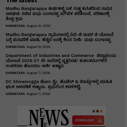
Madhu Bangarappa ತೀರ್ಥಹಳ್ಳಿ ಬಳಿ ಗುಡ್ಡ ಕುಸಿತದಿಂದ ಸಾವಿನ
ಅವಘಡ: ಸಚಿವ ಮಧು ಬಂಗಾರಪ್ಪ ಮೌಖಿಕ ಪರಿಶೀಲನೆ, ಪರಿಹಾರಕ್ಕೆ
ಶೀಘ್ರ ಕ್ರಮ
KARNATAKA
August 9, 2026
Madhu Bangarappa ಗ್ರಾಮೀಣರಲ್ಲಿ ವಿಬಿ-ಜಿ ರಾಮ್ ಜಿ ಯೋಜನೆ
ಬಗ್ಗೆ ಮನವರಿಕೆ ಮಾಡಿ, ಹೆಚ್ಚಿನ ಜನಕ್ಕೆ ಕೆಲಸ ನೀಡಿ- ಮಧು ಬಂಗಾರಪ್ಪ
KARNATAKA
August 9, 2026
Department of Industries and Commerce ಜಿಲ್ಲಾವಲಯ
ಯೋಜನೆ 2026-27 ನೇ ಸಾಲಿನಲ್ಲಿ ವೃತ್ತಿನಿರತ/ ಕುಶಲಕರ್ಮಿಗಳಿಗೆ
ಉಪಕರಣ ಹೊಂದಲು ಅರ್ಜಿ ಆಹ್ವಾನ.
KARNATAKA
August 7, 2026
DC Shivamogga ಹೋಂ ಸ್ಟೇ, ಹೊಟೆಲ್ & ರೆಸಾರ್ಟ್ಗಳಲ್ಲಿ ಮಾಹಿತಿ
ಫಲಕ ಅಳವಡಿಕೆ ಕಡ್ಡಾಯ. ಪ್ರಭುಲಿಂಗ ಕವಳಿಕಟ್ಟಿ.
KARNATAKA
August 7, 2026