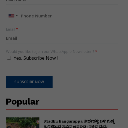
United
States
+1
Email
*
Would you like to join our WhatsApp e-Newsletter ?
*
Yes, Subscribe Now !
SUBSCRIBE NOW
Popular
Madhu Bangarappa ತೀರ್ಥಹಳ್ಳಿ ಬಳಿ ಗುಡ್ಡ
ಕುಸಿತದಿಂದ ಸಾವಿನ ಅವಘಡ: ಸಚಿವ ಮಧು