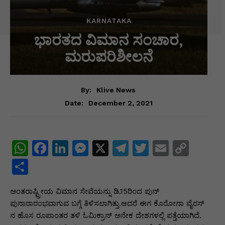
KARNATAKA
ಭಾರತದ ವಿಮಾನ ಸಂಚಾರ,
ಮರುಪರಿಶೀಲನೆ
By:
Klive News
December 2, 2021
Date:
W
F
Li
M
X
T
T
E
C
h
a
n
e
el
w
m
o
S
at
c
k
s
e
itt
ai
p
h
ಅಂತರಾಷ್ಟ್ರೀಯ ವಿಮಾನ ಸೇವೆಯನ್ನು ಡಿ.15ರಿಂದ ಪುನ್
s
e
e
s
gr
er
l
y
ar
ಪುನಾರಾರಂಭವಾಗುವ ಬಗ್ಗೆ ತಿಳಿಸಲಾಗಿತ್ತು.ಆದರೆ ಈಗ ಕೊರೋನಾ ವೈರಸ್
A
b
dI
e
a
Li
e
ನ ಹೊಸ ರೂಪಾಂತರ ತಳಿ ಓಮಿಕ್ರಾನ್ ಅನೇಕ ದೇಶಗಳಲ್ಲಿ ಪತ್ತೆಯಾಗಿದೆ.