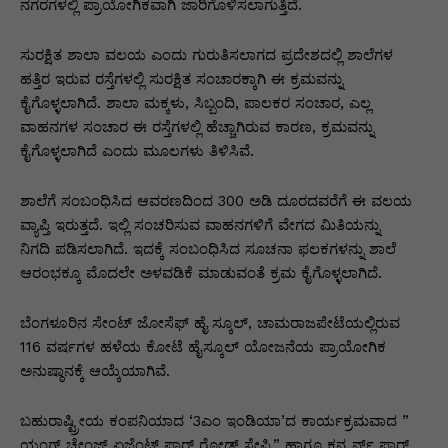
p
o
n
n
m
n
ನಗರಗಳಲ್ಲಿ ಪ್ರಾಯೋಗಿಕವಾಗಿ ಜಾರಿಗೊಳಿಸಲಾಗುತ್ತಿದೆ.
p
o
g
k
ಸುರಕ್ಷಿತ ಶಾಲಾ ವಲಯ ಎಂದು ಗುರುತಿಸಲಾಗದ ಪ್ರದೇಶದಲ್ಲಿ ಶಾಲೆಗಳ
k
er
ಹತ್ತಿರ ಇರುವ ರಸ್ತೆಗಳಲ್ಲಿ ಸುರಕ್ಷಿತ ಸಂಚಾರಕ್ಕಾಗಿ ಈ ಕ್ರಮವನ್ನು
ಕೈಗೊಳ್ಳಲಾಗಿದೆ. ಶಾಲಾ ಮಕ್ಕಳು, ಸಿಬ್ಬಂದಿ, ಪಾಲಕರ ಸಂಚಾರ, ಎಲ್ಲ
ವಾಹನಗಳ ಸಂಚಾರ ಈ ರಸ್ತೆಗಳಲ್ಲಿ ಹೆಚ್ಚಾಗಿರುವ ಕಾರಣ, ಕ್ರಮವನ್ನು
ಕೈಗೊಳ್ಳಲಾಗಿದೆ ಎಂದು ಮೂಲಗಳು ತಿಳಿಸಿವೆ.
ಶಾಲೆಗೆ ಸಂಬಂಧಿಸಿದ ಆವರಣದಿಂದ 300 ಅಡಿ ದೂರದವರೆಗೆ ಈ ವಲಯ
ವ್ಯಾಪ್ತಿ ಇರುತ್ತದೆ. ಇಲ್ಲಿ ಸಂಚರಿಸುವ ವಾಹನಗಳಿಗೆ ವೇಗದ ಮಿತಿಯನ್ನು
ನಿಗದಿ ಪಡಿಸಲಾಗಿದೆ. ಇದಕ್ಕೆ ಸಂಬಂಧಿಸಿದ ಸೂಚನಾ ಫಲಕಗಳನ್ನು ಶಾಲೆ
ಆರಂಭಕ್ಕೂ ಮೊದಲೇ ಅಳವಡಿಕೆ ಮಾಡುವಂತೆ ಕ್ರಮ ಕೈಗೊಳ್ಳಲಾಗಿದೆ.
ಬೆಂಗಳೂರಿನ ಸೇಂಟ್ ಜೋಸೆಫ್ ಹೈ ಸ್ಕೂಲ್, ಚಾಮರಾಜಪೇಟೆಯಲ್ಲಿರುವ
116 ವರ್ಷಗಳ ಹಳೆಯ ಕೋಟೆ ಹೈಸ್ಕೂಲ್ ಯೋಜನೆಯ ಪ್ರಾಯೋಗಿಕ
ಅನುಷ್ಠಾನಕ್ಕೆ ಆಯ್ಕೆಯಾಗಿವೆ.
ಬಹುರಾಷ್ಟ್ರೀಯ ಕಂಪನಿಯಾದ ‘3ಎಂ ಇಂಡಿಯಾ’ದ ಕಾರ್ಯಕ್ರಮವಾದ ”
ಯಂಗ್ ಚೇಂಜ್ ಏಜೆಂಟ್ಸ್ ಫಾರ್ ರೋಡ್ ಸೇಫ್ಟಿ” ಹಾಗೂ ಕನ್ಸ ರ್ನ್ ಫಾರ್