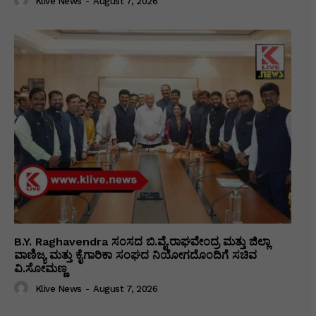
Klive News
-
August 7, 2026
B.Y. Raghavendra ಸಂಸದ ಬಿ.ವೈ.ರಾಘವೇಂದ್ರ ಮತ್ತು ಜಿಲ್ಲಾ
ವಾಣಿಜ್ಯ ಮತ್ತು ಕೈಗಾರಿಕಾ ಸಂಘದ ನಿಯೋಗದೊಂದಿಗೆ ಸಚಿವ
ವಿ‌.ಸೋಮಣ್ಣ
Klive News
-
August 7, 2026