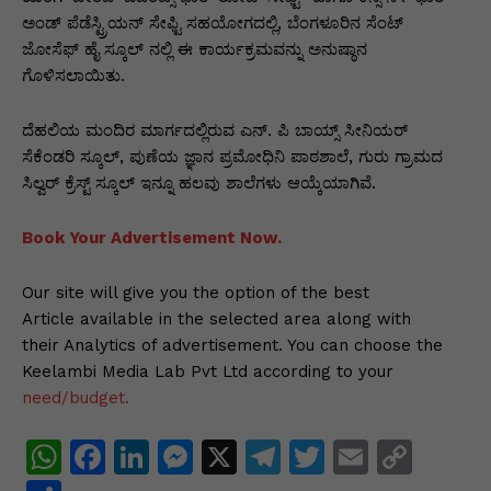
ಅಂಡ್ ಪೆಡೆಸ್ಟ್ರಿಯನ್ ಸೇಫ್ಟಿ ಸಹಯೋಗದಲ್ಲಿ, ಬೆಂಗಳೂರಿನ ಸೆಂಟ್
ಜೋಸೆಫ್ ಹೈ ಸ್ಕೂಲ್ ನಲ್ಲಿ ಈ ಕಾರ್ಯಕ್ರಮವನ್ನು ಅನುಷ್ಠಾನ
ಗೊಳಿಸಲಾಯಿತು.
ದೆಹಲಿಯ ಮಂದಿರ ಮಾರ್ಗದಲ್ಲಿರುವ ಎನ್. ಪಿ ಬಾಯ್ಸ್ ಸೀನಿಯರ್
ಸೆಕೆಂಡರಿ ಸ್ಕೂಲ್, ಪುಣೆಯ ಜ್ಞಾನ ಪ್ರಮೋಧಿನಿ ಪಾಠಶಾಲೆ, ಗುರು ಗ್ರಾಮದ
ಸಿಲ್ವರ್ ಕ್ರೆಸ್ಟ್ ಸ್ಕೂಲ್ ಇನ್ನೂ ಹಲವು ಶಾಲೆಗಳು ಆಯ್ಕೆಯಾಗಿವೆ.
Book Your Advertisement Now.
Our site will give you the option of the best
Article available in the selected area along with
their Analytics of advertisement. You can choose the
Keelambi Media Lab Pvt Ltd according to your
need/budget.
W
F
Li
M
X
T
T
E
C