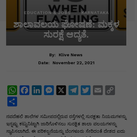
EDUCATION & JOBS
KARNATAKA
ಶಾಲಾವಲಯ ಘೋಷಣೆ: ಮಕ್ಕಳ
ಸುರಕ್ಷೆ ಆದ್ಯತೆ.
By:
Klive News
November 22, 2021
Date:
W
F
Li
M
X
T
T
E
C
h
a
n
e
el
w
m
o
S
at
c
k
s
e
itt
ai
p
h
ನವದೆಹಲಿ ಶಾಲೆಗಳ ಸಮೀಪದಲ್ಲಿರುವ ರಸ್ತೆಗಳಲ್ಲಿ ಸುರಕ್ಷತಾ ನಿಯಮಗಳನ್ನು
s
e
e
s
gr
er
l
y
ar
ಇನ್ನಷ್ಟು ಕಟ್ಟುನಿಟ್ಟಾಗಿ ಜಾರಿಗೊಳಿಸಲು ಸುರಕ್ಷಿತ ಶಾಲಾ ವಲಯಗಳನ್ನು
A
b
dI
e
a
Li
e
ಸ್ಥಾಪಿಸಲಾಗಿದೆ. ಈ ಪರಿಕಲ್ಪನೆಯನ್ನು ಬೆಂಗಳೂರು ಸೇರಿದಂತೆ ದೇಶದ ಐದು