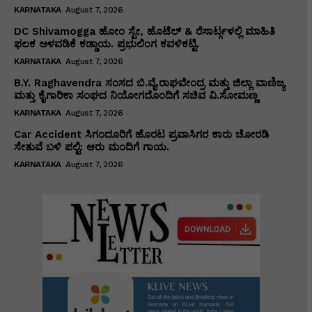
KARNATAKA
August 7, 2026
DC Shivamogga ಹೋಂ ಸ್ಟೇ, ಹೊಟೆಲ್ & ರೆಸಾರ್ಟ್ಗಳಲ್ಲಿ ಮಾಹಿತಿ
ಫಲಕ ಅಳವಡಿಕೆ ಕಡ್ಡಾಯ. ಪ್ರಭುಲಿಂಗ ಕವಳಿಕಟ್ಟಿ.
KARNATAKA
August 7, 2026
B.Y. Raghavendra ಸಂಸದ ಬಿ.ವೈ.ರಾಘವೇಂದ್ರ ಮತ್ತು ಜಿಲ್ಲಾ ವಾಣಿಜ್ಯ
ಮತ್ತು ಕೈಗಾರಿಕಾ ಸಂಘದ ನಿಯೋಗದೊಂದಿಗೆ ಸಚಿವ ವಿ‌.ಸೋಮಣ್ಣ
KARNATAKA
August 7, 2026
Car Accident ಸಿಗಂದೂರಿಗೆ ಹೊರಟ ಪ್ರವಾಸಿಗರ ಕಾರು ಚೋರಡಿ
ಸೇತುವೆ ಬಳಿ ಪಲ್ಟಿ: ಆರು ಮಂದಿಗೆ ಗಾಯ.
KARNATAKA
August 7, 2026