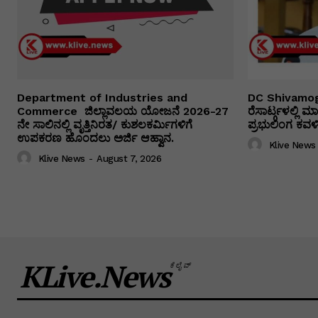
Department of Industries and
DC Shivamog
Commerce ಜಿಲ್ಲಾವಲಯ ಯೋಜನೆ 2026-27
ರೆಸಾರ್ಟ್ಗಳಲ್ಲಿ
ನೇ ಸಾಲಿನಲ್ಲಿ ವೃತ್ತಿನಿರತ/ ಕುಶಲಕರ್ಮಿಗಳಿಗೆ
ಪ್ರಭುಲಿಂಗ ಕವಳಿಕ
ಉಪಕರಣ ಹೊಂದಲು ಅರ್ಜಿ ಆಹ್ವಾನ.
Klive News
Klive News
-
August 7, 2026
KLive.News
ಕೆಲೈವ್