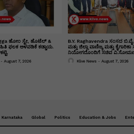
ga ಹೋಂ ಸ್ಟೇ, ಹೊಟೆಲ್ &
B.Y. Raghavendra ಸಂಸದ ಬಿ.ವೈ.
 ಮಾಹಿತಿ ಫಲಕ ಅಳವಡಿಕೆ ಕಡ್ಡಾಯ.
ಮತ್ತು ಜಿಲ್ಲಾ ವಾಣಿಜ್ಯ ಮತ್ತು ಕೈಗಾರಿ
ಟ್ಟಿ.
ನಿಯೋಗದೊಂದಿಗೆ ಸಚಿವ ವಿ‌.ಸೋಮಣ್
-
August 7, 2026
Klive News
-
August 7, 2026
Karnataka
Global
Politics
Education & Jobs
Ent