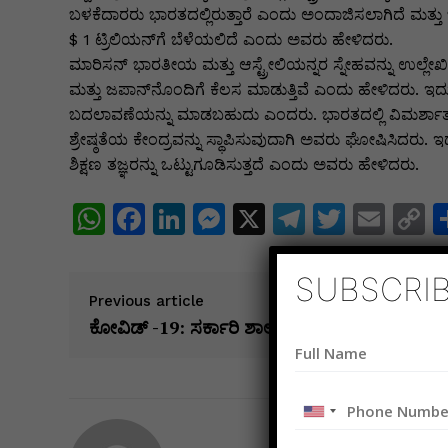
k
er
ಬಳಕೆದಾರರು ಭಾರತದಲ್ಲಿರುತ್ತಾರೆ ಎಂದು ಅಂದಾಜಿಸಲಾಗಿದೆ ಮತ್ತ
$ 1 ಟ್ರಿಲಿಯನ್‌ಗೆ ಬೆಳೆಯಲಿದೆ ಎಂದು ಅವರು ಹೇಳಿದರು.
ಮಾರಿಸನ್ ಭಾರತೀಯ ಮತ್ತು ಆಸ್ಟ್ರೇಲಿಯನ್ನರ ಸ್ನೇಹವನ್ನು ಉಲ್ಲೇಖಿ
ಮತ್ತು ಜಪಾನ್‌ನೊಂದಿಗೆ ಕೆಲಸ ಮಾಡುತ್ತಿವೆ ಎಂದು ಹೇಳಿದರು. ಇದು
ಬದಲಾವಣೆಯನ್ನು ಮಾಡಬಹುದು ಎಂದರು. ಭಾರತದಲ್ಲಿ ವಿಮರ್ಶಾತ್ಮಕ
ಶ್ರೇಷ್ಠತೆಯ ಕೇಂದ್ರವನ್ನು ಸ್ಥಾಪಿಸುವುದಾಗಿ ಅವರು ಘೋಷಿಸಿದರು. ಇ
ಶಿಕ್ಷಣ ತಜ್ಞರನ್ನು ಒಟ್ಟುಗೂಡಿಸುತ್ತದೆ ಎಂದು ಅವರು ಹೇಳಿದರು.
W
F
Li
M
X
T
T
E
C
h
a
n
e
el
w
m
o
at
c
k
s
e
itt
ai
p
SUBSCRI
Previous article
s
e
e
s
gr
er
l
y
ಕೋವಿಡ್ -19: ಸರ್ಕಾರಿ ಶಾಲೆಗಳಲ್ಲಿ ದಾಖಲಾತಿ ಹೆಚ್ಚಳ
A
b
dI
e
a
L
p
o
n
n
m
n
WhatsApp
Faceboo
Linked
Mes
X
p
o
g
k
United
k
er
States