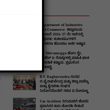
Popular
Department of Industries
and Commerce ಜಿಲ್ಲಾವಲಯ
ಯೋಜನೆ 2026-27 ನೇ ಸಾಲಿನಲ್ಲಿ
ವೃತ್ತಿನಿರತ/ ಕುಶಲಕರ್ಮಿಗಳಿಗೆ
ಉಪಕರಣ ಹೊಂದಲು ಅರ್ಜಿ ಆಹ್ವಾನ.
DC Shivamogga ಹೋಂ ಸ್ಟೇ,
ಹೊಟೆಲ್ & ರೆಸಾರ್ಟ್ಗಳಲ್ಲಿ ಮಾಹಿತಿ ಫಲಕ
ಅಳವಡಿಕೆ ಕಡ್ಡಾಯ. ಪ್ರಭುಲಿಂಗ
ಕವಳಿಕಟ್ಟಿ.
B.Y. Raghavendra ಸಂಸದ
ಬಿ.ವೈ.ರಾಘವೇಂದ್ರ ಮತ್ತು ಜಿಲ್ಲಾ ವಾಣಿಜ್ಯ
ಮತ್ತು ಕೈಗಾರಿಕಾ ಸಂಘದ
Website:
ನಿಯೋಗದೊಂದಿಗೆ ಸಚಿವ ವಿ‌.ಸೋಮಣ್ಣ
Car Accident ಸಿಗಂದೂರಿಗೆ ಹೊರಟ
ಪ್ರವಾಸಿಗರ ಕಾರು ಚೋರಡಿ ಸೇತುವೆ