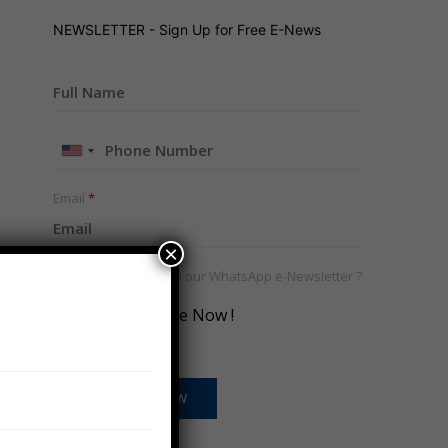
S
NEWSLETTER - Sign Up for Free E-News
United
States
+1
Email
*
×
Would you like to join our WhatsApp e-Newsletter ?
*
Yes, Subscribe Now !
SUBSCRIBE NOW