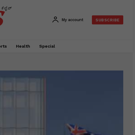
s
ಕೆಲೈವ್
My account
SUBSCRIBE
rts
Health
Special