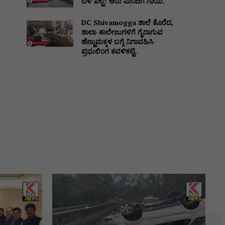
ಬಳಿ ಪಲ್ಟಿ: ಆರು ಮಂದಿಗೆ ಗಾಯ.
DC Shivamogga ಶಾಲೆ ತೊರೆದ,
ಶಾಲಾ-ಕಾಲೇಜುಗಳಿಗೆ ಗೈರಾಗುವ
ಹೆಣ್ಣುಮಕ್ಕಳ ಬಗ್ಗೆ ನಿಗಾವಹಿಸಿ-
ಪ್ರಭುಲಿಂಗ ಕವಳಿಕಟ್ಟಿ.