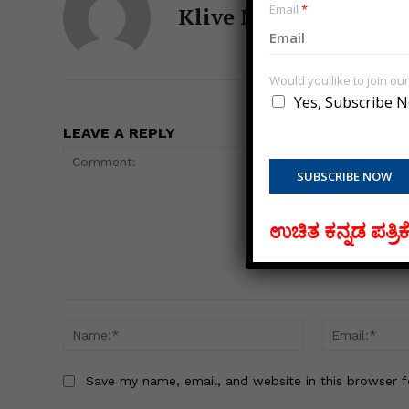
Email
*
+1
Klive News
News W
Magazin
Would you like to join o
Yes, Subscribe N
SUBSCRIBE
LEAVE A REPLY
WhatsApp
Faceboo
Linked
Mes
X
SUBSCRIBE NOW
ಉಚಿತ ಕನ್ನಡ ಪತ್ರಿ
Comment:
Name:*
Save my name, email, and website in this browser f